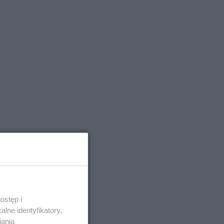
ostęp i
lne identyfikatory,
iania