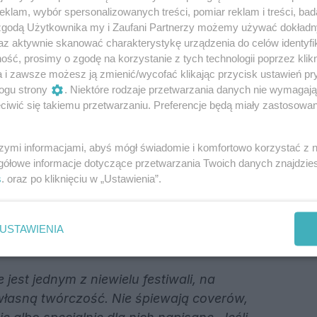
klam, wybór spersonalizowanych treści, pomiar reklam i treści, bad
) – „Ta dziewczyna”
 zgodą Użytkownika my i Zaufani Partnerzy możemy używać dokład
lska) – „W głębi”
az aktywnie skanować charakterystykę urządzenia do celów identyfi
ka) – „Disneyland”
ść, prosimy o zgodę na korzystanie z tych technologii poprzez klikn
lska) – „Battito irregolare”
a i zawsze możesz ją zmienić/wycofać klikając przycisk ustawień pr
ogu strony
. Niektóre rodzaje przetwarzania danych nie wymagaj
kraina) – „Minor”
iwić się takiemu przetwarzaniu. Preferencje będą miały zastosowania
 – „Kolejny raz”
 Polska) – „Powiedz mi to w twarz”
szymi informacjami, abyś mógł świadomie i komfortowo korzystać z
) – „Drogowskazy”
gółowe informacje dotyczące przetwarzania Twoich danych znajdzi
awia na autorską muzykę
s
. oraz po kliknięciu w „Ustawienia”.
tkowość festiwalu polega na promowaniu
USTAWIENIA
tów.
 jest jednym z niewielu festiwali, na
 własną twórczość. Nie śpiewają coverów,