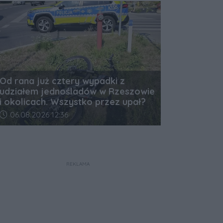
Od rana już cztery wypadki z
udziałem jednośladów w Rzeszowie
i okolicach. Wszystko przez upał?
Data dodania artykułu:
06.08.2026 12:36
REKLAMA