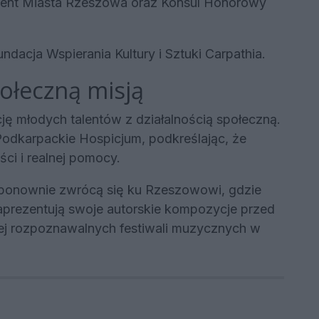
ent Miasta Rzeszowa oraz Konsul Honorowy
dacja Wspierania Kultury i Sztuki Carpathia.
połeczną misją
cję młodych talentów z działalnością społeczną.
odkarpackie Hospicjum, podkreślając, że
ści i realnej pomocy.
ponownie zwrócą się ku Rzeszowowi, gdzie
zaprezentują swoje autorskie kompozycje przed
ziej rozpoznawalnych festiwali muzycznych w