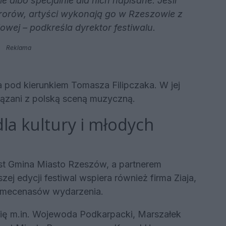
e albo specjalnie dla nich napisane. Jeśli
rorów, artyści wykonają go w Rzeszowie z
owej – podkreśla dyrektor festiwalu.
Reklama
a pod kierunkiem Tomasza Filipczaka. W jej
wiązani z polską sceną muzyczną.
dla kultury i młodych
st Gmina Miasto Rzeszów, a partnerem
 edycji festiwal wspiera również firma Ziaja,
h mecenasów wydarzenia.
ię m.in. Wojewoda Podkarpacki, Marszałek