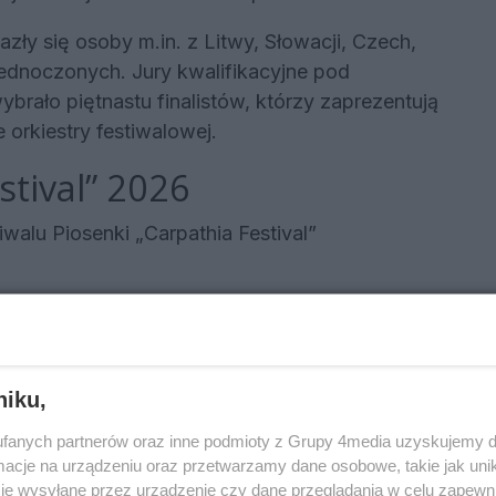
ły się osoby m.in. z Litwy, Słowacji, Czech,
Zjednoczonych. Jury kwalifikacyjne pod
rało piętnastu finalistów, którzy zaprezentują
orkiestry festiwalowej.
stival” 2026
alu Piosenki „Carpathia Festival”
roke me final”
– „Nie szkodzi”
cja) – „Odletieť”
niku,
olska) – „Tobie Mamo”
e / USA) – „Może”
fanych partnerów oraz inne podmioty z Grupy 4media uzyskujemy d
 – „Ty mnie słuchaj, nie mów”
cje na urządzeniu oraz przetwarzamy dane osobowe, takie jak unika
je wysyłane przez urządzenie czy dane przeglądania w celu zapewn
 „S láskou”