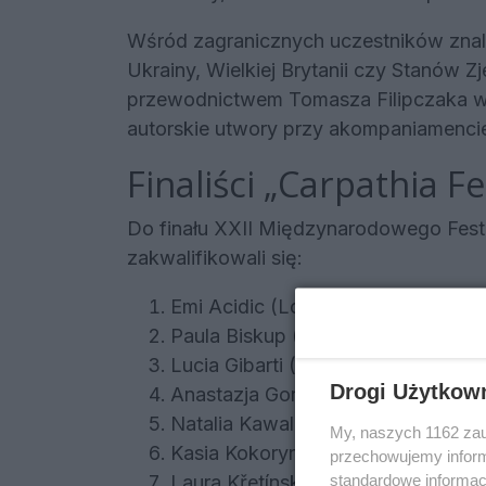
Wśród zagranicznych uczestników znalaz
Ukrainy, Wielkiej Brytanii czy Stanów 
przewodnictwem Tomasza Filipczaka wyb
autorskie utwory przy akompaniamencie 
Finaliści „Carpathia Fe
Do finału XXII Międzynarodowego Festiw
zakwalifikowali się:
Emi Acidic (Londyn / Litwa) – „U b
Paula Biskup (Warszawa / Polska) 
Lucia Gibarti (Nový Ruskov / Słowa
Drogi Użytkow
Anastazja Goriełow (Warszawa / P
Natalia Kawalec (Elk Grove Villag
My, naszych 1162 zau
Kasia Kokoryn (Piaseczno / Polska)
przechowujemy informa
standardowe informac
Laura Křetínská (Bělov / Czechy) –