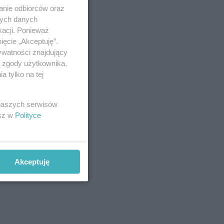
anie odbiorców oraz
nych danych
kacji. Ponieważ
ięcie „Akceptuję”.
ywatności znajdujący
ą zgody użytkownika,
 tylko na tej
 naszych serwisów
esz w
Polityce
Akceptuję