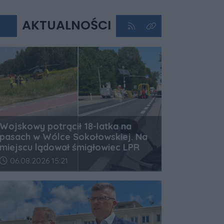
AKTUALNOŚCI
Kliknij aby przejść do kan
Kliknij aby zobaczyć 
Wojskowy potrącił 18-latka na
pasach w Wólce Sokołowskiej. Na
miejscu lądował śmigłowiec LPR
Data dodania artykułu:
06.08.2026 15:21