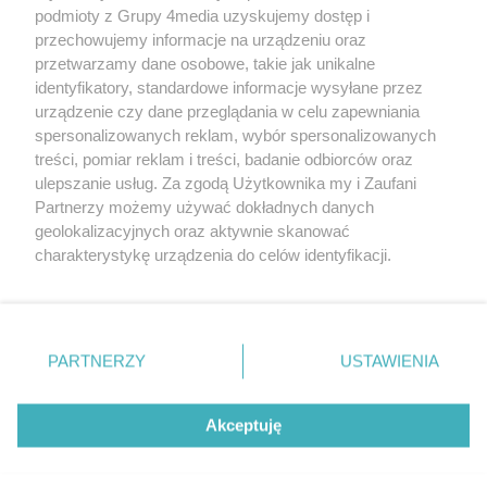
podmioty z Grupy 4media uzyskujemy dostęp i
przechowujemy informacje na urządzeniu oraz
przetwarzamy dane osobowe, takie jak unikalne
identyfikatory, standardowe informacje wysyłane przez
urządzenie czy dane przeglądania w celu zapewniania
spersonalizowanych reklam, wybór spersonalizowanych
Wydawcą
rzeszow-info.pl
jest:
treści, pomiar reklam i treści, badanie odbiorców oraz
FUNDACJA MEDIÓW NIEZALEŻNYCH LIBERTAS
ul. Kopernika 10, 35-002 Rzeszów
ulepszanie usług. Za zgodą Użytkownika my i Zaufani
Partnerzy możemy używać dokładnych danych
geolokalizacyjnych oraz aktywnie skanować
e-mail:
redakcja@rzeszow-info.pl
charakterystykę urządzenia do celów identyfikacji.
Ponieważ cenimy Twoją prywatność, prosimy o zgodę na
korzystanie z tych technologii poprzez kliknięcie
„Akceptuję”. Zgoda jest dobrowolna i zawsze możesz ją
Redakcja
Kontakt
Regulamin
Zasady dodawania i publikacji komentarzy
Patronaty
zmienić/wycofać klikając przycisk ustawień prywatności
PARTNERZY
USTAWIENIA
Polityka Prywatności
znajdujący się w lewym dolnym rogu strony
. Niektóre
rodzaje przetwarzania danych nie wymagają zgody
użytkownika, ale masz prawo sprzeciwić się takiemu
Akceptuję
przetwarzaniu. Preferencje będą miały zastosowania tylko
na tej witrynie.
CMS portalu
przygotowany przez