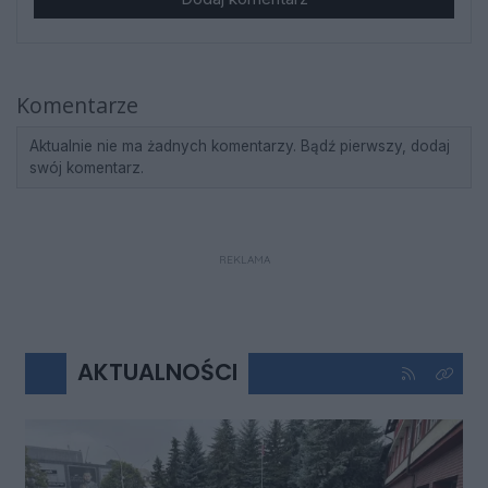
Komentarze
Aktualnie nie ma żadnych komentarzy. Bądź pierwszy, dodaj
swój komentarz.
REKLAMA
AKTUALNOŚCI
Kliknij aby 
Kliknij