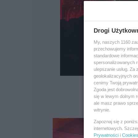
Drogi Użytkow
My, naszych 1160 zau
przechowujemy informa
standardowe informac
spersonalizowanych re
ulepszanie usług. Za
geolokalizacyjnych or
cenimy Twoją prywatno
Zgoda jest dobrowoln
się w lewym dolnym r
ale masz prawo sprzec
witrynie.
Zapoznaj się z poniż
internetowych. Szcze
Prywatności
i
Cookie