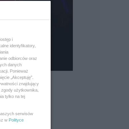
ostęp i
lne identyfikatory,
iania
anie odbiorców oraz
nych danych
kacji. Ponieważ
ięcie „Akceptuję”.
ywatności znajdujący
ą zgody użytkownika,
 tylko na tej
 naszych serwisów
esz w
Polityce