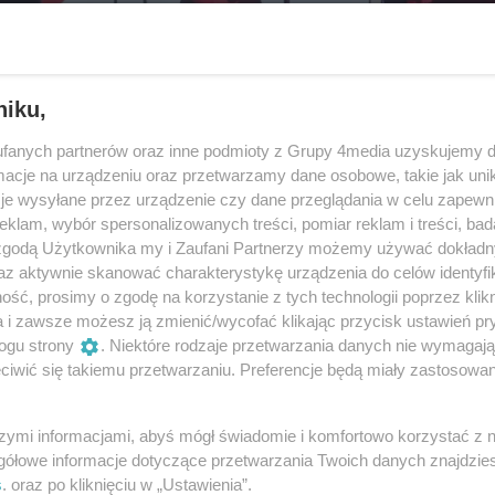
niku,
fanych partnerów oraz inne podmioty z Grupy 4media uzyskujemy d
cje na urządzeniu oraz przetwarzamy dane osobowe, takie jak unika
je wysyłane przez urządzenie czy dane przeglądania w celu zapewn
klam, wybór spersonalizowanych treści, pomiar reklam i treści, bad
 zgodą Użytkownika my i Zaufani Partnerzy możemy używać dokład
az aktywnie skanować charakterystykę urządzenia do celów identyfi
ść, prosimy o zgodę na korzystanie z tych technologii poprzez klikn
16
/ 45
a i zawsze możesz ją zmienić/wycofać klikając przycisk ustawień pr
ogu strony
. Niektóre rodzaje przetwarzania danych nie wymagaj
IMG_7757
iwić się takiemu przetwarzaniu. Preferencje będą miały zastosowania
szymi informacjami, abyś mógł świadomie i komfortowo korzystać z
gółowe informacje dotyczące przetwarzania Twoich danych znajdzi
s
. oraz po kliknięciu w „Ustawienia”.