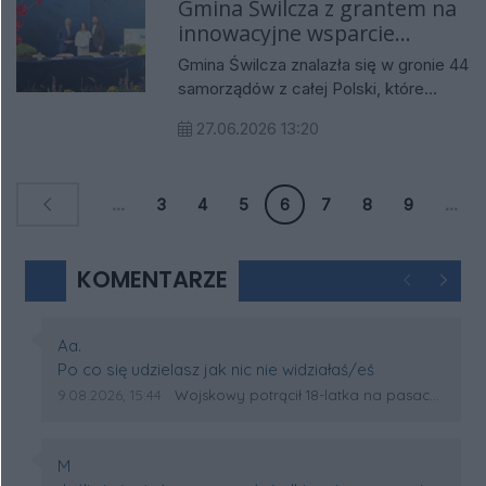
Gmina Świlcza z grantem na
wpisała się w historię i tożsamość
innowacyjne wsparcie
regionu.
seniorów: dwie nowe usługi
Gmina Świlcza znalazła się w gronie 44
społeczne
samorządów z całej Polski, które
otrzymały grant w ramach projektu
27.06.2026 13:20
„Innowacje w Samorządzie”. Dzięki
dofinansowaniu w wysokości 135
562,23 zł zostaną wdrożone dwa
...
3
4
5
6
7
8
9
...
nowe rozwiązania społeczne
skierowane do seniorów,
odpowiadające na ich codzienne
KOMENTARZE
potrzeby oraz wspierające aktywność
Poprzednie
Następ
i integrację mieszkańców.
Autor komentarza:
Aa.
Treść komentarza:
Po co się udzielasz jak nic nie widziałaś/eś
Data dodania komentarza:
Źródło komentarza:
9.08.2026, 15:44
Wojskowy potrącił 18-latka na pasach w Wólce Sokołowskiej. Na miejscu lądował śmigłowiec LPR
Autor komentarza:
M