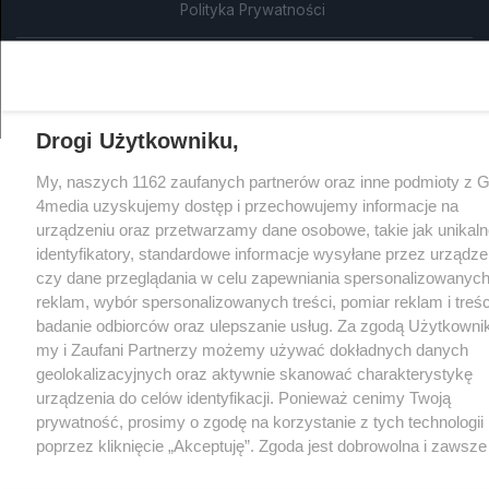
Polityka Prywatności
CMS portalu
przygotowany przez
Drogi Użytkowniku,
My, naszych 1162 zaufanych partnerów oraz inne podmioty z 
4media uzyskujemy dostęp i przechowujemy informacje na
urządzeniu oraz przetwarzamy dane osobowe, takie jak unikaln
identyfikatory, standardowe informacje wysyłane przez urządze
czy dane przeglądania w celu zapewniania spersonalizowanych
reklam, wybór spersonalizowanych treści, pomiar reklam i treśc
badanie odbiorców oraz ulepszanie usług. Za zgodą Użytkowni
my i Zaufani Partnerzy możemy używać dokładnych danych
geolokalizacyjnych oraz aktywnie skanować charakterystykę
urządzenia do celów identyfikacji. Ponieważ cenimy Twoją
prywatność, prosimy o zgodę na korzystanie z tych technologii
poprzez kliknięcie „Akceptuję”. Zgoda jest dobrowolna i zawsze
możesz ją zmienić/wycofać klikając przycisk ustawień prywatn