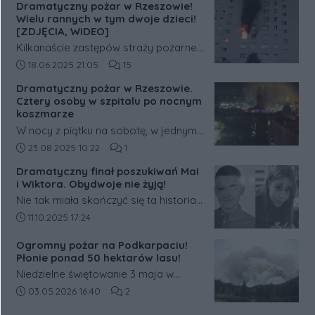
Dramatyczny pożar w Rzeszowie!
dwojga nastolatków – 14-letniej Mai i
Wielu rannych w tym dwoje dzieci!
15-letniego Wiktora.
[ZDJĘCIA, WIDEO]
Kilkanaście zastępów straży pożarnej
walczy z dużym, rozwiniętym pożarem
Data dodania artykułu:
Liczba komentarzy artykułu:
18.06.2025 21:05
15
mieszkania przy ulicy Popiełuszki w
Dramatyczny pożar w Rzeszowie.
Rzeszowie. Ludzie nie mogą wydostać
Cztery osoby w szpitalu po nocnym
się z klatki.
koszmarze
W nocy z piątku na sobotę, w jednym
z bloków mieszkalnych przy ulicy
Data dodania artykułu:
Liczba komentarzy artykułu:
23.08.2025 10:22
1
Henryka Siemiradzkiego w Rzeszowie,
Dramatyczny finał poszukiwań Mai
wybuchł groźny pożar. Walka z
i Wiktora. Obydwoje nie żyją!
żywiołem trwała blisko trzy godziny, a
Nie tak miała skończyć się ta historia.
w jej wyniku cztery osoby trafiły do
Tysiące internautów, a w terenie
Data dodania artykułu:
11.10.2025 17:24
szpitala.
policjanci z Komendy Miejskiej Policji
Ogromny pożar na Podkarpaciu!
w Rzeszowie przy wsparciu
Płonie ponad 50 hektarów lasu!
policjantów z Komendy Wojewódzkiej
Niedzielne świętowanie 3 maja w
Policji w Rzeszowie oraz strażaków
regionie tarnobrzeskim zostało
Data dodania artykułu:
Liczba komentarzy artykułu:
03.05.2026 16:40
2
od wczoraj poszukiwało zaginionych:
przerwane przez groźny żywioł. Na
14-letniej Mai z Rzeszowa i 15-letniego