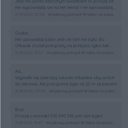
Treść komentarza:
Jeśli nie jesteś naocznym świadkiem to proszę sie
nie wypowiadaj sie na ten temat i nie wprowadzaj
nikogo w błąd
Data dodania komentarza:
Źródło komentarza:
8.08.2026, 20:02
Wojskowy potrącił 18-latka na pasach w Wólce Sokołowskiej. Na miejscu lądował śmigłowiec LPR
Autor komentarza:
Gośka
Treść komentarza:
Nie opowiadaj bzdur jeśli cie tam nie było. Bo
chłopak został potrącony na przejściu tylko tak
daleko go odrzuciło. Mam nadzieję że szybko
Data dodania komentarza:
Źródło komentarza:
8.08.2026, 15:57
Wojskowy potrącił 18-latka na pasach w Wólce Sokołowskiej. Na miejscu lądował śmigłowiec LPR
wróci do zdrowia.
Autor komentarza:
Aa..
Treść komentarza:
Wypadki się zdarzają szkoda chłopaka oby wrócił
do zdrowia .Ale potrącenie było ok 20 m za pasami
Data dodania komentarza:
Źródło komentarza:
8.08.2026, 00:00
Wojskowy potrącił 18-latka na pasach w Wólce Sokołowskiej. Na miejscu lądował śmigłowiec LPR
Autor komentarza:
Brat
Treść komentarza:
Proszę o kontakt 536 990 318 jeśli tam byłeś
Data dodania komentarza:
Źródło komentarza:
7.08.2026, 18:45
Wojskowy potrącił 18-latka na pasach w Wólce Sokołowskiej. Na miejscu lądował śmigłowiec LPR