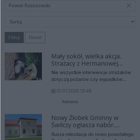
Powiat Rzeszowski
Filtruj
Reset
Mały sokół, wielka akcja.
Strażacy z Hermanowej
uratowali pisklę pustułki
Nie wszystkie interwencje strażaków
dotyczą pożarów czy wypadków
drogowych. Czasami stawką jest życie
01.07.2026 13:48
niewielkiego mieszkańca przyrody.
Tak było w poniedziałkowy wieczór,
Reklama
29 czerwca, w Hermanowej, gdzie
druhowie z OSP KSRG Hermanowa
Nowy Żłobek Gminny w
zostali zadysponowani do ratowania
Świlczy ogłasza nabór.
pisklęcia pustułki, które wypadło z
Powstał w miejscu dawnej
Rusza rekrutacja do nowo powstałego
gniazda.
plebanii