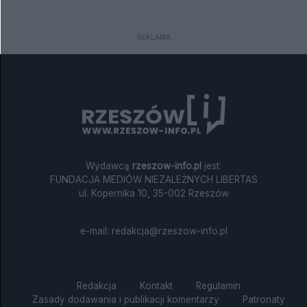
terenie poligonu w Nowej Dębie –
Wiktora z powiatu sanockiego.
drugiego co do wielkości obiektu
Niestety nie mamy do przekazania
wojskowego w Polsce – wybuchł
dobrych informacji...
REKLAMA
pożar lasu, który błyskawicznie objął
obszar 50 hektarów. Sytuacja jest
poważna, a warunki terenowe
sprawiają, że walka z ogniem
przypomina starcie z „niewidzialnym
przeciwnikiem”.
Wydawcą
rzeszow-info.pl
jest:
FUNDACJA MEDIÓW NIEZALEŻNYCH LIBERTAS
ul. Kopernika 10, 35-002 Rzeszów
e-mail:
redakcja@rzeszow-info.pl
Redakcja
Kontakt
Regulamin
Zasady dodawania i publikacji komentarzy
Patronaty