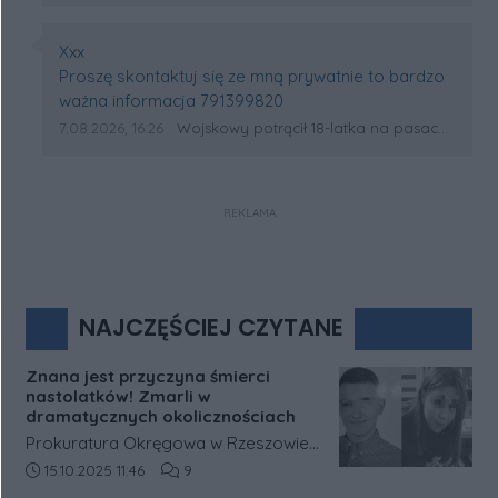
Autor komentarza:
Xxx
Treść komentarza:
Proszę skontaktuj się ze mną prywatnie to bardzo
ważna informacja 791399820
Data dodania komentarza:
Źródło komentarza:
7.08.2026, 16:26
Wojskowy potrącił 18-latka na pasach w Wólce Sokołowskiej. Na miejscu lądował śmigłowiec LPR
REKLAMA
NAJCZĘŚCIEJ CZYTANE
Znana jest przyczyna śmierci
nastolatków! Zmarli w
dramatycznych okolicznościach
Prokuratura Okręgowa w Rzeszowie
podała nowe informacje dotyczące
Data dodania artykułu:
Liczba komentarzy artykułu:
15.10.2025 11:46
9
śledztwa w sprawie tragicznej śmierci