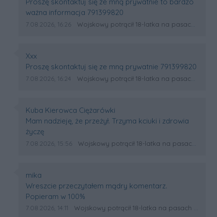
Treść komentarza:
Proszę skontaktuj się ze mną prywatnie to bardzo
ważna informacja 791399820
Data dodania komentarza:
Źródło komentarza:
7.08.2026, 16:26
Wojskowy potrącił 18-latka na pasach w Wólce Sokołowskiej. Na miejscu lądował śmigłowiec LPR
Autor komentarza:
Xxx
Treść komentarza:
Proszę skontaktuj się ze mną prywatnie 791399820
Data dodania komentarza:
Źródło komentarza:
7.08.2026, 16:24
Wojskowy potrącił 18-latka na pasach w Wólce Sokołowskiej. Na miejscu lądował śmigłowiec LPR
Autor komentarza:
Kuba Kierowca Ciężarówki
Treść komentarza:
Mam nadzieję, że przeżył. Trzyma kciuki i zdrowia
życzę
Data dodania komentarza:
Źródło komentarza:
7.08.2026, 15:56
Wojskowy potrącił 18-latka na pasach w Wólce Sokołowskiej. Na miejscu lądował śmigłowiec LPR
Autor komentarza:
mika
Treść komentarza:
Wreszcie przeczytałem mądry komentarz.
Popieram w 100%
Data dodania komentarza:
Źródło komentarza:
7.08.2026, 14:11
Wojskowy potrącił 18-latka na pasach w Wólce Sokołowskiej. Na miejscu lądował śmigłowiec LPR