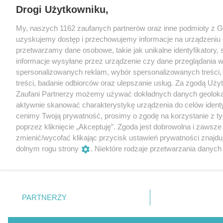
Drogi Użytkowniku,
My, naszych 1162 zaufanych partnerów oraz inne podmioty z 
uzyskujemy dostęp i przechowujemy informacje na urządzeniu 
przetwarzamy dane osobowe, takie jak unikalne identyfikatory,
informacje wysyłane przez urządzenie czy dane przeglądania w
spersonalizowanych reklam, wybór spersonalizowanych treści, 
treści, badanie odbiorców oraz ulepszanie usług. Za zgodą Uży
Zaufani Partnerzy możemy używać dokładnych danych geoloka
aktywnie skanować charakterystykę urządzenia do celów identy
cenimy Twoją prywatność, prosimy o zgodę na korzystanie z tyc
poprzez kliknięcie „Akceptuję”. Zgoda jest dobrowolna i zawsz
zmienić/wycofać klikając przycisk ustawień prywatności znajd
dolnym rogu strony
. Niektóre rodzaje przetwarzania danyc
zgody użytkownika, ale masz prawo sprzeciwić się takiemu prz
Preferencje będą miały zastosowania tylko na tej witrynie.
Zapoznaj się z poniższymi informacjami, abyś mógł świadomie
PARTNERZY
korzystać z naszych serwisów internetowych. Szczegółowe in
przetwarzania Twoich danych znajdziesz w
Polityce Prywatnoś
po kliknięciu w „Ustawienia”.