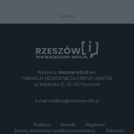
terenie poligonu w Nowej Dębie –
Wiktora z powiatu sanockiego.
drugiego co do wielkości obiektu
Niestety nie mamy do przekazania
wojskowego w Polsce – wybuchł
dobrych informacji...
REKLAMA
pożar lasu, który błyskawicznie objął
obszar 50 hektarów. Sytuacja jest
poważna, a warunki terenowe
sprawiają, że walka z ogniem
przypomina starcie z „niewidzialnym
przeciwnikiem”.
Wydawcą
rzeszow-info.pl
jest:
FUNDACJA MEDIÓW NIEZALEŻNYCH LIBERTAS
ul. Kopernika 10, 35-002 Rzeszów
e-mail:
redakcja@rzeszow-info.pl
Redakcja
Kontakt
Regulamin
Zasady dodawania i publikacji komentarzy
Patronaty