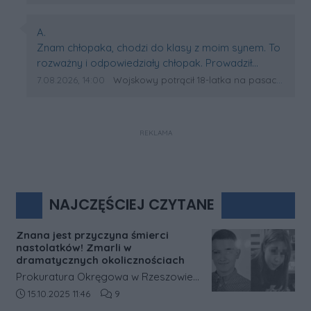
Autor komentarza:
A.
Treść komentarza:
Znam chłopaka, chodzi do klasy z moim synem. To
rozważny i odpowiedziały chłopak. Prowadził
rower, nie wtargnął na pasy. Brawura kierowcy
Data dodania komentarza:
Źródło komentarza:
7.08.2026, 14:00
Wojskowy potrącił 18-latka na pasach w Wólce Sokołowskiej. Na miejscu lądował śmigłowiec LPR
była powodem tragedii. Ten kierowca podjął
decyzję, że zaryzykuje czyimś życiem i nie zdjął
nogi z gazu! Zniszczył wiele żyć w ułamku jednej
REKLAMA
sekundy.
NAJCZĘŚCIEJ CZYTANE
Znana jest przyczyna śmierci
nastolatków! Zmarli w
dramatycznych okolicznościach
Prokuratura Okręgowa w Rzeszowie
podała nowe informacje dotyczące
Data dodania artykułu:
Liczba komentarzy artykułu:
15.10.2025 11:46
9
śledztwa w sprawie tragicznej śmierci