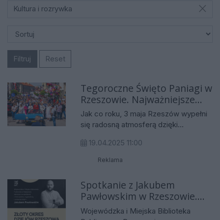
Kultura i rozrywka
Filtruj
Reset
Tegoroczne Święto Paniagi w
Rzeszowie. Najważniejsze
informacje
Jak co roku, 3 maja Rzeszów wypełni
się radosną atmosferą dzięki
obchodom Święta Paniagi. To
19.04.2025 11:00
niezwykłe wydarzenie kulturalne, które
przyciąga mieszkańców i turystów,
Reklama
oferując mnóstwo atrakcji
rozrywkowych, muzycznych i
Spotkanie z Jakubem
artystycznych. Poniżej przedstawiamy
Pawłowskim w Rzeszowie.
szczegółowy program wydarzenia.
Historyk opowie złotym
Wojewódzka i Miejska Biblioteka
okresie dziejów Rzeszowa