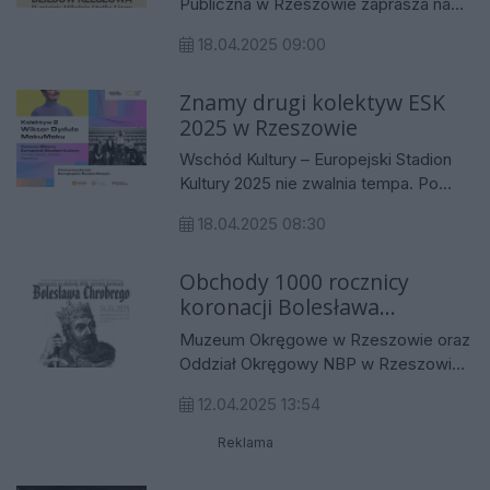
Publiczna w Rzeszowie zaprasza na
spotkanie z Jakubem Pawłowskim –
18.04.2025 09:00
historykiem, regionalistą i
przewodnikiem, które odbędzie się 24
Znamy drugi kolektyw ESK
kwietnia 2025 r. o godz. 17.00 w
2025 w Rzeszowie
budynku WiMBP w Rzeszowie, ul.
Sokoła 13. Wstęp wolny. Spotkanie
Wschód Kultury – Europejski Stadion
nosić będzie tytuł Złoty okres dziejów
Kultury 2025 nie zwalnia tempa. Po
Rzeszowa. W mieście Mikołaja Spytka
ogłoszeniu pierwszego kolektywu
Ligęzy.
18.04.2025 08:30
Kazka x Lanberry, czas na kolejne
muzyczne spotkanie ponad granicami
Obchody 1000 rocznicy
– duet, który połączy alternatywnego
koronacji Bolesława
ducha polskiego pop-rocka z
ekspresyjnym, wielogatunkowym
Chrobrego w Muzeum
Muzeum Okręgowe w Rzeszowie oraz
brzmieniem z Gruzji. Drugi z
Okręgowym w Rzeszowie
Oddział Okręgowy NBP w Rzeszowie
kolektywów Koncertu Głównego
zapraszają na obchody 1000. rocznicy
tworzą: Wiktor Dyduła – jeden z
12.04.2025 13:54
koronacji Bolesława Chrobrego.
najciekawszych artystów młodego
Reklama
pokolenia na polskiej scenie
muzycznej, oraz MokuMoku –