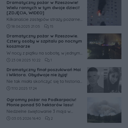
Dramatyczny pożar w Rzeszowie!
dwojga nastolatków – 14-letniej Mai i
Wielu rannych w tym dwoje dzieci!
15-letniego Wiktora.
[ZDJĘCIA, WIDEO]
Kilkanaście zastępów straży pożarnej
walczy z dużym, rozwiniętym pożarem
Data dodania artykułu:
Liczba komentarzy artykułu:
18.06.2025 21:05
15
mieszkania przy ulicy Popiełuszki w
Dramatyczny pożar w Rzeszowie.
Rzeszowie. Ludzie nie mogą wydostać
Cztery osoby w szpitalu po nocnym
się z klatki.
koszmarze
W nocy z piątku na sobotę, w jednym
z bloków mieszkalnych przy ulicy
Data dodania artykułu:
Liczba komentarzy artykułu:
23.08.2025 10:22
1
Henryka Siemiradzkiego w Rzeszowie,
Dramatyczny finał poszukiwań Mai
wybuchł groźny pożar. Walka z
i Wiktora. Obydwoje nie żyją!
żywiołem trwała blisko trzy godziny, a
Nie tak miała skończyć się ta historia.
w jej wyniku cztery osoby trafiły do
Tysiące internautów, a w terenie
Data dodania artykułu:
11.10.2025 17:24
szpitala.
policjanci z Komendy Miejskiej Policji
Ogromny pożar na Podkarpaciu!
w Rzeszowie przy wsparciu
Płonie ponad 50 hektarów lasu!
policjantów z Komendy Wojewódzkiej
Niedzielne świętowanie 3 maja w
Policji w Rzeszowie oraz strażaków
regionie tarnobrzeskim zostało
Data dodania artykułu:
Liczba komentarzy artykułu:
03.05.2026 16:40
2
od wczoraj poszukiwało zaginionych:
przerwane przez groźny żywioł. Na
14-letniej Mai z Rzeszowa i 15-letniego