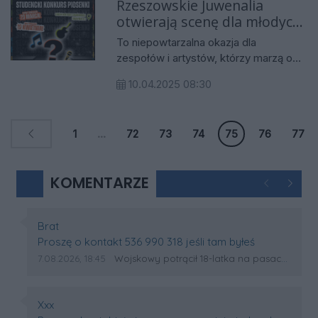
Rzeszowskie Juwenalia
gruziński zespół znany z
otwierają scenę dla młodych
bezkompromisowego podejścia do
talentów!
muzycznej formy i scenicznej energii.
To niepowtarzalna okazja dla
zespołów i artystów, którzy marzą o
zaprezentowaniu swojego talentu
10.04.2025 08:30
przed szeroką publicznością.
Wydarzenie organizowane jest na
Politechnice Rzeszowskiej, gdzie od
1
...
72
73
74
75
76
77
lat Juwenalia przyciągają tłumy
studentów i mieszkańców miasta.
KOMENTARZE
Poprzednie
Następ
Autor komentarza:
Brat
Treść komentarza:
Proszę o kontakt 536 990 318 jeśli tam byłeś
Data dodania komentarza:
Źródło komentarza:
7.08.2026, 18:45
Wojskowy potrącił 18-latka na pasach w Wólce Sokołowskiej. Na miejscu lądował śmigłowiec LPR
Autor komentarza:
Xxx