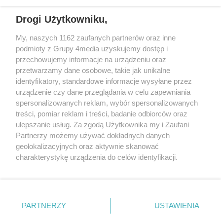
REKLAMA
Drogi Użytkowniku,
My, naszych 1162 zaufanych partnerów oraz inne
podmioty z Grupy 4media uzyskujemy dostęp i
przechowujemy informacje na urządzeniu oraz
przetwarzamy dane osobowe, takie jak unikalne
identyfikatory, standardowe informacje wysyłane przez
urządzenie czy dane przeglądania w celu zapewniania
spersonalizowanych reklam, wybór spersonalizowanych
Wydawcą
rzeszow-info.pl
jest:
treści, pomiar reklam i treści, badanie odbiorców oraz
FUNDACJA MEDIÓW NIEZALEŻNYCH LIBERTAS
ul. Kopernika 10, 35-002 Rzeszów
ulepszanie usług. Za zgodą Użytkownika my i Zaufani
Partnerzy możemy używać dokładnych danych
geolokalizacyjnych oraz aktywnie skanować
e-mail:
redakcja@rzeszow-info.pl
charakterystykę urządzenia do celów identyfikacji.
Ponieważ cenimy Twoją prywatność, prosimy o zgodę na
korzystanie z tych technologii poprzez kliknięcie
„Akceptuję”. Zgoda jest dobrowolna i zawsze możesz ją
Redakcja
Kontakt
Regulamin
Zasady dodawania i publikacji komentarzy
Patronaty
zmienić/wycofać klikając przycisk ustawień prywatności
PARTNERZY
USTAWIENIA
Polityka Prywatności
znajdujący się w lewym dolnym rogu strony
. Niektóre