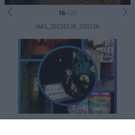
16
/ 28
IMG_20220126_230726