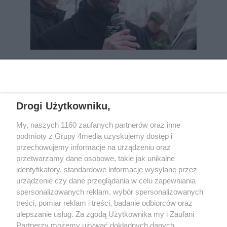
REKLAMA
Drogi Użytkowniku,
My, naszych 1160 zaufanych partnerów oraz inne
podmioty z Grupy 4media uzyskujemy dostęp i
przechowujemy informacje na urządzeniu oraz
przetwarzamy dane osobowe, takie jak unikalne
identyfikatory, standardowe informacje wysyłane przez
urządzenie czy dane przeglądania w celu zapewniania
spersonalizowanych reklam, wybór spersonalizowanych
Wydawcą
rzeszow-info.pl
jest:
treści, pomiar reklam i treści, badanie odbiorców oraz
FUNDACJA MEDIÓW NIEZALEŻNYCH LIBERTAS
ul. Kopernika 10, 35-002 Rzeszów
ulepszanie usług. Za zgodą Użytkownika my i Zaufani
Partnerzy możemy używać dokładnych danych