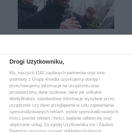
REKLAMA
Drogi Użytkowniku,
My, naszych 1162 zaufanych partnerów oraz inne
podmioty z Grupy 4media uzyskujemy dostęp i
przechowujemy informacje na urządzeniu oraz
przetwarzamy dane osobowe, takie jak unikalne
identyfikatory, standardowe informacje wysyłane przez
urządzenie czy dane przeglądania w celu zapewniania
spersonalizowanych reklam, wybór spersonalizowanych
Wydawcą
rzeszow-info.pl
jest:
treści, pomiar reklam i treści, badanie odbiorców oraz
FUNDACJA MEDIÓW NIEZALEŻNYCH LIBERTAS
ul. Kopernika 10, 35-002 Rzeszów
ulepszanie usług. Za zgodą Użytkownika my i Zaufani
Partnerzy możemy używać dokładnych danych