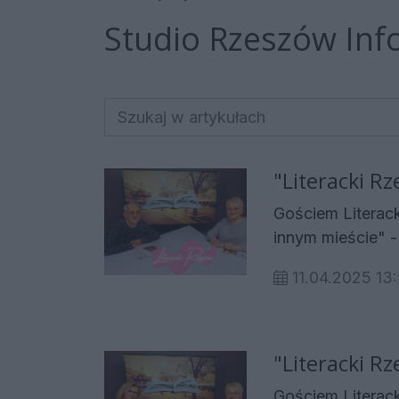
Studio Rzeszów Info
"Literacki Rz
Gościem Literack
innym mieście" - Marcin 
przybywający do 
11.04.2025 13
odnaleźć, ani tu,
Miasto żyje z ra
niech nie mówią 
prawdy o Nowym 
"Literacki R
niezwykłej histo
Gościem Literack