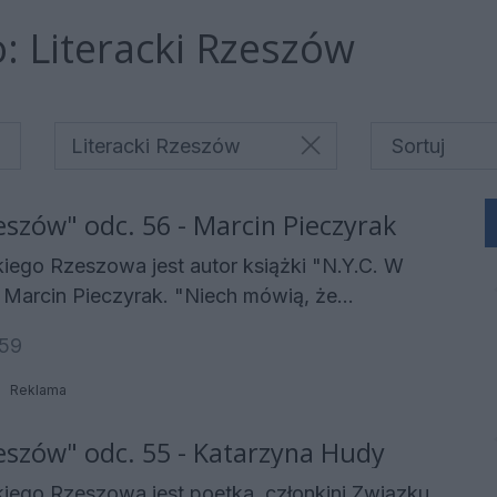
:
Literacki Rzeszów
Literacki Rzeszów
eszów" odc. 56 - Marcin Pieczyrak
iego Rzeszowa jest autor książki "N.Y.C. W
Pieczyrak. "Niech mówią, że
Miasta może tu się zgubić i nigdy już nie
:59
 ani gdziekolwiek indziej... Mogą mówić, że
bunku dusz... Mogą mówić, co zechcą... Lecz
Reklama
o Mieście obiektywnie". To zaledwie wycinek
Jorku widziany oczami młodego studenta. O
zeszów" odc. 55 - Katarzyna Hudy
rii opowiada autor w rozmowie z Małgorzatą
iego Rzeszowa jest poetka, członkini Związku