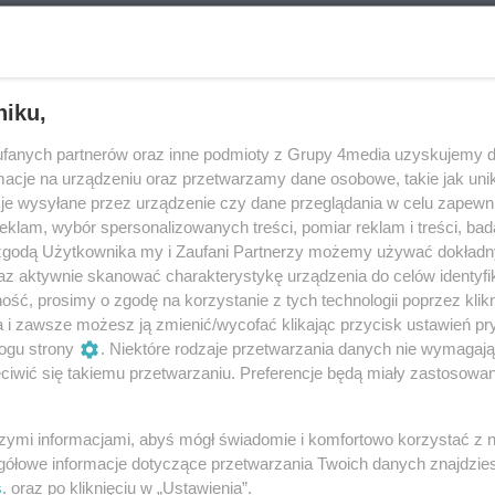
j - Autor odbywają niezwykle interesującą
rach twórczości. Jak się okazuje, wielość
Reklama
eszkadza, a wręcz wzajemnie się przeplata,
lejnych. Nasza gościni jest też
eszów" odc. 52 - Marcin Mikrut-
niku,
styki. Czy współczesna młodzież jest
tym i wielu innych sprawach dowiecie się z
fanych partnerów oraz inne podmioty z Grupy 4media uzyskujemy d
iego Rzeszowa jest pisarz Marcin Mikrut-
cje na urządzeniu oraz przetwarzamy dane osobowe, takie jak unika
. Serdecznie zapraszamy do wysłuchania.
u organista z ponad dwudziestopięcioletnim
je wysyłane przez urządzenie czy dane przeglądania w celu zapewn
klam, wybór spersonalizowanych treści, pomiar reklam i treści, bad
ż nie wykonuje tego zawodu, chętnie dzieli się
4:35
1
2
 zgodą Użytkownika my i Zaufani Partnerzy możemy używać dokład
śliwy mąż i ojciec.
az aktywnie skanować charakterystykę urządzenia do celów identyfi
aniem bajek. Jedna z nich została wydana
ść, prosimy o zgodę na korzystanie z tych technologii poprzez klikn
yciu pierwszego miejsca w ogólnopolskim
a i zawsze możesz ją zmienić/wycofać klikając przycisk ustawień pr
NASTĘ
u, inna stała się słuchowiskiem dla dzieci. W
5
6
7
8
9
10
...
ogu strony
. Niektóre rodzaje przetwarzania danych nie wymagaj
iwić się takiemu przetwarzaniu. Preferencje będą miały zastosowania
erwszą powieść dla dorosłych pt. "Ślepiec", ale
 wiele dłuższa. O niełatwej, twórczej
aniu przeciwności losu rozmawia Małgorzata
szymi informacjami, abyś mógł świadomie i komfortowo korzystać z
gółowe informacje dotyczące przetwarzania Twoich danych znajdzi
s
. oraz po kliknięciu w „Ustawienia”.