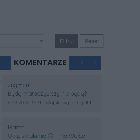
Filtruj
Reset
KOMENTARZE
Poprzednie
Następne
Autor komentarza:
zygmunt
Treść komentarza:
Będą mataczyć czy nie będą?
Data dodania komentarza:
Źródło komentarza:
6.08.2026, 16:31
Wojskowy potrącił 18-latka na pasach w Wólce Sokołowskiej. Na miejscu lądował śmigłowiec LPR
Autor komentarza:
Manta
Treść komentarza:
Ok pismaki nie 🙂‍↔️ na Wólce