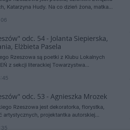
na Hudy. Na co dzień żona, matka
 dwudziestu lat pracuje z osobami
:06
mi. Na swoim literackim koncie ma wiele nagród
t też laureatką honorowej nagrody Związku
eszów" odc. 54 - Jolanta Siepierska,
iał w Rzeszowie. O swoich pasjach,
nia, Elżbieta Pasela
dach łączenia życia osobistego i zawodowego z
em rozmawia z Małgorzatą Matwij - Autor.
iego Rzeszowa są poetki z Klubu Lokalnych
 z sekcji literackiej Towarzystwa
. Pani Jolanta Siepierska pisze
4:45
iestu lat. Pani Franciszka Kania pisze od
lżbieta Pasela odkryła swoją pasję niedawno. O
zeszów" odc. 53 - Agnieszka Mrozek
h, planach i o tym, czym dla nich jest poezja
gorzatą Matwij - Autor.
iego Rzeszowa jest dekoratorka, florystka,
ć artystycznych, projektantka autorskiej
i poetka, Agnieszka Mrozek. Razem z
:35