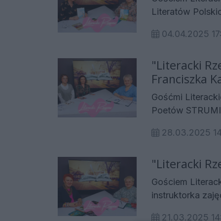
Matwij - Autor.
Literatów Polskich, Katarzy
dwóch synów. Od
04.04.2025 17
niepełnosprawny
i wyróżnień, jes
"Literacki Rz
Literatów Polskich Oddz
Franciszka Ka
twórczości, tru
literackim świat
Gośćmi Literack
Poetów STRUMIEŃ
Gimnastycznego Sokół Ropczyce
28.03.2025 1
poezję od trzydz
zawsze, a pani E
"Literacki R
swoich marzeniac
rozmawiają z Mał
Gościem Literack
instruktorka zaję
biżuterii, malarka 
21.03.2025 14