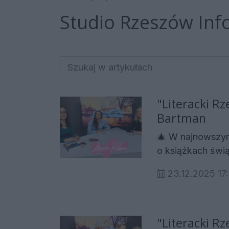
Studio Rzeszów Info
"Literacki Rz
Bartman
🎄 W najnowszy
o książkach świ
tak chętnie po n
23.12.2025 1
dawać. 🎙 Goście programu: 📚 Edyta Bartman, dyrektor Miejskiej
Biblioteki Publi
trendach, wybora
świąteczna to mo
"Literacki R