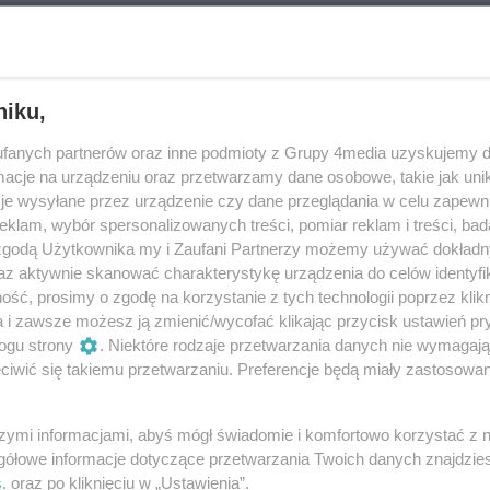
aciach kobiecych, udowadnia, że w literaturze,
szystko jest możliwe. "Tajemnica Ocean Blue” to
Reklama
orki i jej pierwszy kryminał. Zapraszamy
 rozmowy!
zeszów" odc. 72 - Mieczysław Szabaga
niku,
iego Rzeszowa jest współzałożyciel i prezes
fanych partnerów oraz inne podmioty z Grupy 4media uzyskujemy d
owarzyszenia Twórców Kultury w Przemyślu,
cje na urządzeniu oraz przetwarzamy dane osobowe, takie jak unika
r Mieczysław Szabaga. O początkach
je wysyłane przez urządzenie czy dane przeglądania w celu zapewn
:00
na deskach Towarzystwa Dramatycznego im.
klam, wybór spersonalizowanych treści, pomiar reklam i treści, bad
 zgodą Użytkownika my i Zaufani Partnerzy możemy używać dokład
ry FREDREUM, która doprowadziła naszego
az aktywnie skanować charakterystykę urządzenia do celów identyfi
ia w poezji czegoś więcej niż tylko słowa, o
ść, prosimy o zgodę na korzystanie z tych technologii poprzez klikn
NASTĘPNA
ach działalności w Stowarzyszeniu i pięknie
4
5
6
...
a i zawsze możesz ją zmienić/wycofać klikając przycisk ustawień pr
emyśla rozmawia Małgorzata Matwij - Autor.
ogu strony
. Niektóre rodzaje przetwarzania danych nie wymagaj
iwić się takiemu przetwarzaniu. Preferencje będą miały zastosowania
wysłuchania rozmowy.
szymi informacjami, abyś mógł świadomie i komfortowo korzystać z
gółowe informacje dotyczące przetwarzania Twoich danych znajdzi
s
. oraz po kliknięciu w „Ustawienia”.