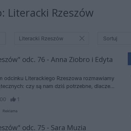
:
Literacki Rzeszów
Literacki Rzeszów
eszów" odc. 76 - Anna Ziobro i Edyta
m odcinku Literackiego Rzeszowa rozmawiamy
ątecznych: czy są nam dziś potrzebne, dlaczego
ie sięgamy w grudniu i jakie emocje mają nam
7:00
1
cznej w Łańcucie opowie o czytelniczych
Reklama
ch czytelników i o tym, czy literatura
da czy realna potrzeba. ✍️ Anna Ziobro,
zeszów" odc. 75 - Sara Muzia