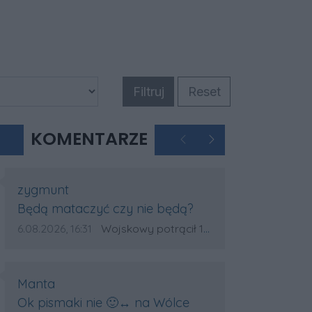
Filtruj
Reset
KOMENTARZE
Poprzednie
Następne
Autor komentarza:
zygmunt
Treść komentarza:
Będą mataczyć czy nie będą?
Data dodania komentarza:
Źródło komentarza:
6.08.2026, 16:31
Wojskowy potrącił 18-latka na pasach w Wólce Sokołowskiej. Na miejscu lądował śmigłowiec LPR
Autor komentarza:
Manta
Treść komentarza:
Ok pismaki nie 🙂‍↔️ na Wólce