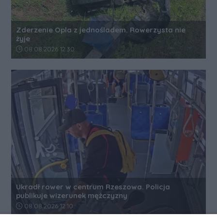
Zderzenie Opla z jednośladem. Rowerzysta nie
żyje
Data dodania artykułu:
08.08.2026 12:30
Ukradł rower w centrum Rzeszowa. Policja
publikuje wizerunek mężczyzny
Data dodania artykułu:
08.08.2026 12:10