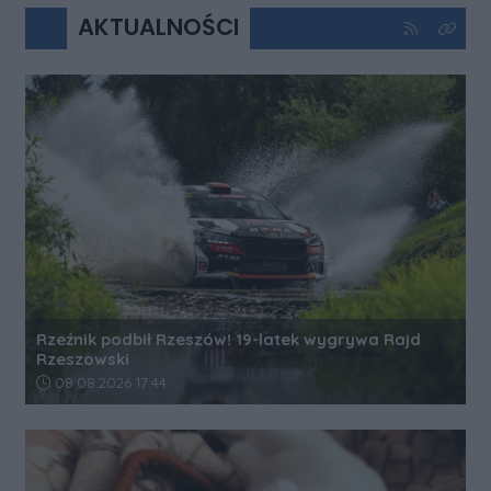
AKTUALNOŚCI
Kliknij aby 
Kliknij
Rzeźnik podbił Rzeszów! 19-latek wygrywa Rajd
Rzeszowski
Data dodania artykułu:
08.08.2026 17:44