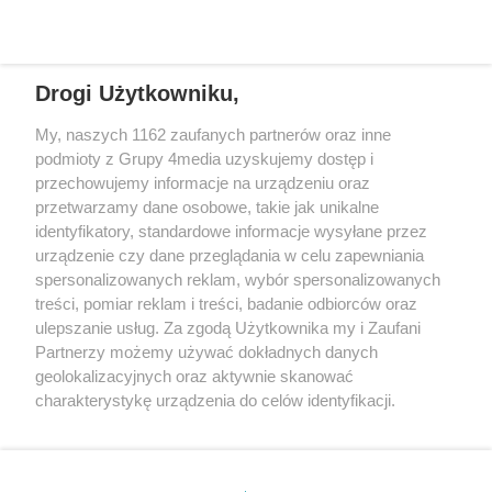
REKLAMA
Drogi Użytkowniku,
My, naszych 1162 zaufanych partnerów oraz inne
podmioty z Grupy 4media uzyskujemy dostęp i
przechowujemy informacje na urządzeniu oraz
przetwarzamy dane osobowe, takie jak unikalne
identyfikatory, standardowe informacje wysyłane przez
urządzenie czy dane przeglądania w celu zapewniania
spersonalizowanych reklam, wybór spersonalizowanych
Wydawcą
rzeszow-info.pl
jest:
treści, pomiar reklam i treści, badanie odbiorców oraz
FUNDACJA MEDIÓW NIEZALEŻNYCH LIBERTAS
ul. Kopernika 10, 35-002 Rzeszów
ulepszanie usług. Za zgodą Użytkownika my i Zaufani
Partnerzy możemy używać dokładnych danych
geolokalizacyjnych oraz aktywnie skanować
e-mail:
redakcja@rzeszow-info.pl
charakterystykę urządzenia do celów identyfikacji.
Ponieważ cenimy Twoją prywatność, prosimy o zgodę na
korzystanie z tych technologii poprzez kliknięcie
„Akceptuję”. Zgoda jest dobrowolna i zawsze możesz ją
Redakcja
Kontakt
Regulamin