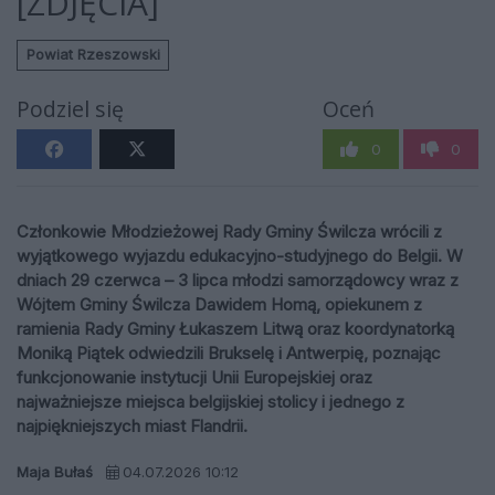
[ZDJĘCIA]
Powiat Rzeszowski
Podziel się
Oceń
0
0
Członkowie Młodzieżowej Rady Gminy Świlcza wrócili z
wyjątkowego wyjazdu edukacyjno-studyjnego do Belgii. W
dniach 29 czerwca – 3 lipca młodzi samorządowcy wraz z
Wójtem Gminy Świlcza Dawidem Homą, opiekunem z
ramienia Rady Gminy Łukaszem Litwą oraz koordynatorką
Moniką Piątek odwiedzili Brukselę i Antwerpię, poznając
funkcjonowanie instytucji Unii Europejskiej oraz
najważniejsze miejsca belgijskiej stolicy i jednego z
najpiękniejszych miast Flandrii.
Maja Bułaś
04.07.2026 10:12