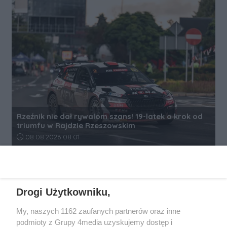
Rzeźnik nie dał rywalom szans! 19-latek o krok od
triumfu w Rajdzie Rzeszowskim
Data dodania artykułu:
08.08.2026 08:01
REKLAMA
Drogi Użytkowniku,
My, naszych 1162 zaufanych partnerów oraz inne
podmioty z Grupy 4media uzyskujemy dostęp i