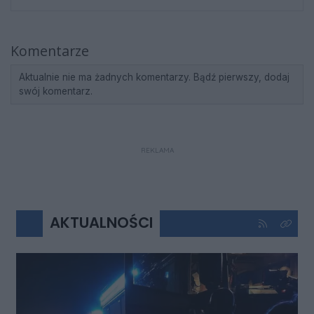
Komentarze
Aktualnie nie ma żadnych komentarzy. Bądź pierwszy, dodaj
swój komentarz.
REKLAMA
AKTUALNOŚCI
Kliknij aby 
Kliknij