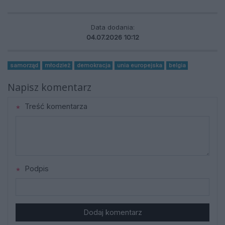
Data dodania:
04.07.2026 10:12
samorząd
młodzież
demokracja
unia europejska
belgia
Napisz komentarz
Treść komentarza
Podpis
Dodaj komentarz