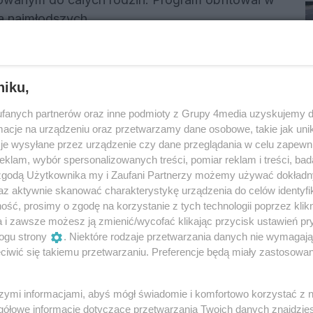
la najmłodszych.
ewodniczący Rady Gminy Ostrów. Na scenie
 Pieśni i Tańca „Wrzos”, grupa „Roztańczone
niku,
ące przy Centrum Kultury i Bibliotek Gminy
fanych partnerów oraz inne podmioty z Grupy 4media uzyskujemy d
cje na urządzeniu oraz przetwarzamy dane osobowe, takie jak unika
imacji przygotowanych przez Studio FAMA. Na
je wysyłane przez urządzenie czy dane przeglądania w celu zapewn
 strefa animacji, bogata oferta
klam, wybór spersonalizowanych treści, pomiar reklam i treści, bad
 zgodą Użytkownika my i Zaufani Partnerzy możemy używać dokład
az aktywnie skanować charakterystykę urządzenia do celów identyfi
Reklama
ść, prosimy o zgodę na korzystanie z tych technologii poprzez klikn
a i zawsze możesz ją zmienić/wycofać klikając przycisk ustawień pr
zdami
ogu strony
. Niektóre rodzaje przetwarzania danych nie wymagaj
iwić się takiemu przetwarzaniu. Preferencje będą miały zastosowania
o późnych godzin wieczornych. O muzyczną
 Snikers, który zachęcił uczestników do
szymi informacjami, abyś mógł świadomie i komfortowo korzystać z
gółowe informacje dotyczące przetwarzania Twoich danych znajdzi