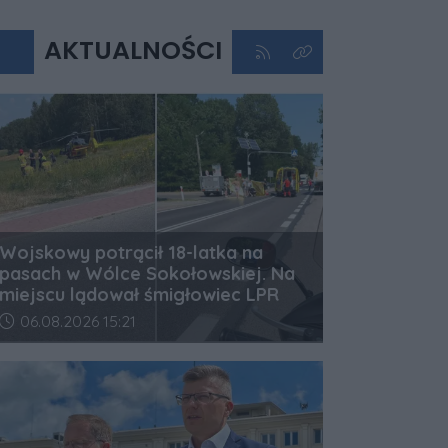
AKTUALNOŚCI
Kliknij aby przejść do kan
Kliknij aby zobaczyć 
Wojskowy potrącił 18-latka na
pasach w Wólce Sokołowskiej. Na
miejscu lądował śmigłowiec LPR
Data dodania artykułu:
06.08.2026 15:21