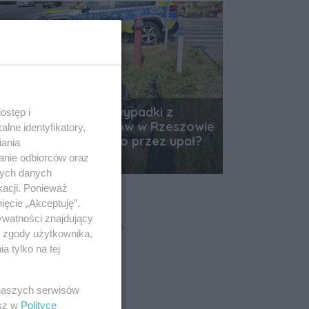
Od rana już cztery wypadki z
ostęp i
udziałem jednośladów w Rzeszowie
lne identyfikatory,
i okolicach. Wszystko przez upał?
iania
Data dodania artykułu:
anie odbiorców oraz
06.08.2026 12:36
nych danych
kacji. Ponieważ
ięcie „Akceptuję”.
ywatności znajdujący
REKLAMA
ą zgody użytkownika,
 tylko na tej
 naszych serwisów
esz w
Polityce