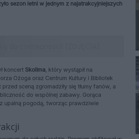
yło sezon letni w jednym z najatrakcyjniejszych
ł koncert
Skolima
, który wystąpił na
rza Ożoga oraz Centrum Kultury i Bibliotek
 przed sceną zgromadziły się tłumy fanów, a
ubliczność do wspólnej zabawy. Gorąca
a z upalną pogodą, tworząc prawdziwie
akcji
owanym do całych rodzin. Program obfitował w