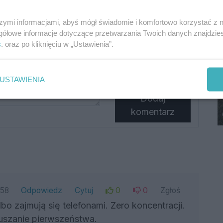
szymi informacjami, abyś mógł świadomie i komfortowo korzystać z
gółowe informacje dotyczące przetwarzania Twoich danych znajdzi
s
. oraz po kliknięciu w „Ustawienia”.
Podpis
USTAWIENIA
Dodaj
komentarz
:58
Odpowiedz
Cytuj
0
0
Zgłoś
o zajmują się telefonami. Zero koncentracji.
uszanie pierwszeństwa.