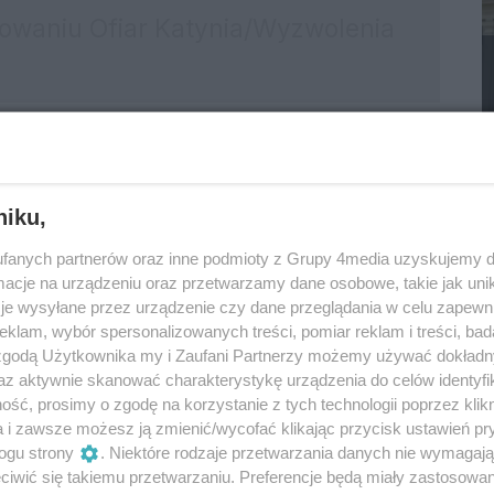
y ekipy wypadkowej ruchu drogowego komendy
a Toyotą, jadąc ul. Obrońców Poczty Gdańskiej
bniej nie zastosowała się do sygnalizacji
niku,
nadawała światło czerwone i zderzyła się z 18-
fanych partnerów oraz inne podmioty z Grupy 4media uzyskujemy d
cje na urządzeniu oraz przetwarzamy dane osobowe, takie jak unika
je wysyłane przez urządzenie czy dane przeglądania w celu zapewn
osoby, obie kierujące oraz pasażerka Forda.
klam, wybór spersonalizowanych treści, pomiar reklam i treści, bad
 zgodą Użytkownika my i Zaufani Partnerzy możemy używać dokład
Reklama
az aktywnie skanować charakterystykę urządzenia do celów identyfi
ierujących-były trzeźwe.
ść, prosimy o zgodę na korzystanie z tych technologii poprzez klikn
a i zawsze możesz ją zmienić/wycofać klikając przycisk ustawień pr
ogu strony
. Niektóre rodzaje przetwarzania danych nie wymagaj
iwić się takiemu przetwarzaniu. Preferencje będą miały zastosowania