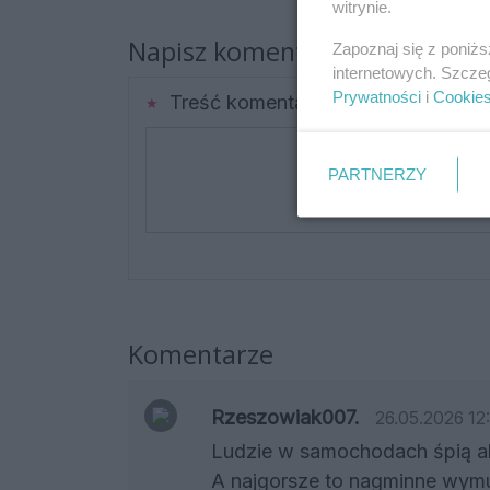
witrynie.
Napisz komentarz
Zapoznaj się z poniż
internetowych. Szcze
Prywatności
i
Cookie
Treść komentarza
PARTNERZY
Komentarze
Rzeszowiak007.
26.05.2026 12
Ludzie w samochodach śpią alb
A najgorsze to nagminne wym