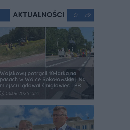
AKTUALNOŚCI
Kliknij aby przejść do kan
Kliknij aby zobaczyć 
Wojskowy potrącił 18-latka na
pasach w Wólce Sokołowskiej. Na
miejscu lądował śmigłowiec LPR
Data dodania artykułu:
06.08.2026 15:21