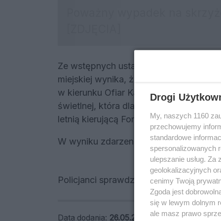
Ze wstępnych ustaleń funkcjonariusz
miejskiej wynika, że 33-letnia kierując
w kierunku Ofiar Katynia najprawdopodo
Drogi Użytkow
świetlnej, która dla jej kierunku ruchu 
My, naszych 1160 zau
letnią kierującą Fordem Mondeo.
przechowujemy informa
standardowe informac
W wyniku zdarzenia ranne zostały trzy 
spersonalizowanych re
ulepszanie usług. Za
geolokalizacyjnych or
Policjanci sprawdzili stan trzeźwości k
cenimy Twoją prywatno
Zgoda jest dobrowoln
się w lewym dolnym r
ale masz prawo sprzec
Data dodania:
26.05.2026 10:08