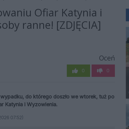
waniu Ofiar Katynia i
soby ranne! [ZDJĘCIA]
Oceń
0
0
i wypadku, do którego doszło we wtorek, tuż po
ar Katynia i Wyzowlenia.
.2026 07:52)