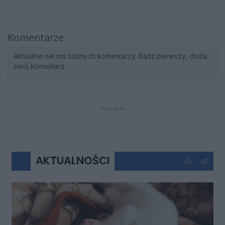
Komentarze
Aktualnie nie ma żadnych komentarzy. Bądź pierwszy, dodaj
swój komentarz.
REKLAMA
AKTUALNOŚCI
Kliknij aby 
Kliknij