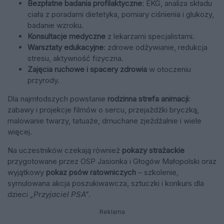
Bezpłatne badania profilaktyczne
: EKG, analiza składu
ciała z poradami dietetyka, pomiary ciśnienia i glukozy,
badanie wzroku.
Konsultacje medyczne
z lekarzami specjalistami.
Warsztaty edukacyjne
: zdrowe odżywianie, redukcja
stresu, aktywność fizyczna.
Zajęcia ruchowe i spacery zdrowia
w otoczeniu
przyrody.
Dla najmłodszych powstanie
rodzinna strefa animacji
:
zabawy i projekcje filmów o sercu, przejażdżki bryczką,
malowanie twarzy, tatuaże, dmuchane zjeżdżalnie i wiele
więcej.
Na uczestników czekają również
pokazy strażackie
przygotowane przez OSP Jasionka i Głogów Małopolski oraz
wyjątkowy
pokaz psów ratowniczych
– szkolenie,
symulowana akcja poszukiwawcza, sztuczki i konkurs dla
dzieci
„Przyjaciel PSA”
.
Reklama