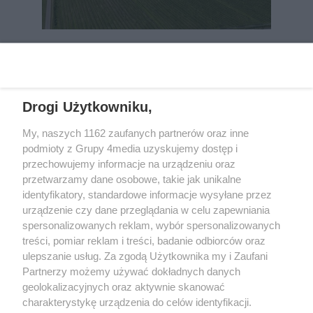
REKLAMA
Drogi Użytkowniku,
My, naszych 1162 zaufanych partnerów oraz inne
podmioty z Grupy 4media uzyskujemy dostęp i
przechowujemy informacje na urządzeniu oraz
przetwarzamy dane osobowe, takie jak unikalne
identyfikatory, standardowe informacje wysyłane przez
urządzenie czy dane przeglądania w celu zapewniania
spersonalizowanych reklam, wybór spersonalizowanych
Wydawcą
rzeszow-info.pl
jest:
treści, pomiar reklam i treści, badanie odbiorców oraz
FUNDACJA MEDIÓW NIEZALEŻNYCH LIBERTAS
ul. Kopernika 10, 35-002 Rzeszów
ulepszanie usług. Za zgodą Użytkownika my i Zaufani
Partnerzy możemy używać dokładnych danych
geolokalizacyjnych oraz aktywnie skanować
e-mail:
redakcja@rzeszow-info.pl
charakterystykę urządzenia do celów identyfikacji.