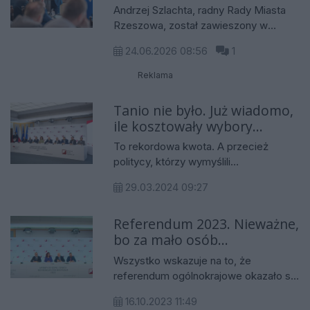
głosowania ws. prezydenta
Andrzej Szlachta, radny Rady Miasta
Rzeszowa
Rzeszowa, został zawieszony w
prawach członka Prawa i
24.06.2026 08:56
1
Sprawiedliwości oraz klubu radnych
PiS. Decyzję podjął w poniedziałek, 22
Reklama
czerwca, zarząd okręgowy partii na
Podkarpaciu. O sprawie
Tanio nie było. Już wiadomo,
poinformowało Radio Rzeszów.
ile kosztowały wybory
parlamentarne i referendum
To rekordowa kwota. A przecież
politycy, którzy wymyślili
przeprowadzenie referendum, mówili,
29.03.2024 09:27
że drogo nie będzie. Było.
Referendum 2023. Nieważne,
bo za mało osób
zagłosowało
Wszystko wskazuje na to, że
referendum ogólnokrajowe okazało się
porażką. Nie będzie ponad 50-
16.10.2023 11:49
procentowej frekwencji, żeby wyniki