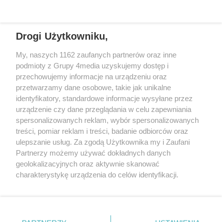
REKLAMA
Drogi Użytkowniku,
My, naszych 1162 zaufanych partnerów oraz inne
podmioty z Grupy 4media uzyskujemy dostęp i
przechowujemy informacje na urządzeniu oraz
przetwarzamy dane osobowe, takie jak unikalne
identyfikatory, standardowe informacje wysyłane przez
urządzenie czy dane przeglądania w celu zapewniania
spersonalizowanych reklam, wybór spersonalizowanych
Wydawcą
rzeszow-info.pl
jest:
treści, pomiar reklam i treści, badanie odbiorców oraz
FUNDACJA MEDIÓW NIEZALEŻNYCH LIBERTAS
ul. Kopernika 10, 35-002 Rzeszów
ulepszanie usług. Za zgodą Użytkownika my i Zaufani
Partnerzy możemy używać dokładnych danych
geolokalizacyjnych oraz aktywnie skanować
e-mail:
redakcja@rzeszow-info.pl
charakterystykę urządzenia do celów identyfikacji.
Ponieważ cenimy Twoją prywatność, prosimy o zgodę na
korzystanie z tych technologii poprzez kliknięcie
„Akceptuję”. Zgoda jest dobrowolna i zawsze możesz ją
Redakcja
Kontakt
Regulamin
Zasady dodawania i publikacji komentarzy
Patronaty
zmienić/wycofać klikając przycisk ustawień prywatności