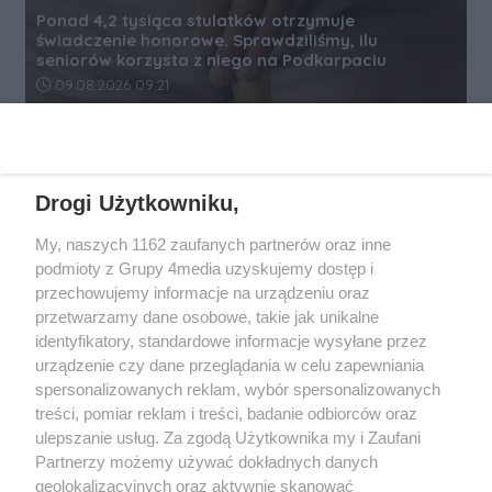
Ponad 4,2 tysiąca stulatków otrzymuje
świadczenie honorowe. Sprawdziliśmy, ilu
seniorów korzysta z niego na Podkarpaciu
Data dodania artykułu:
09.08.2026 09:21
REKLAMA
Drogi Użytkowniku,
My, naszych 1162 zaufanych partnerów oraz inne
podmioty z Grupy 4media uzyskujemy dostęp i
przechowujemy informacje na urządzeniu oraz
przetwarzamy dane osobowe, takie jak unikalne
identyfikatory, standardowe informacje wysyłane przez
urządzenie czy dane przeglądania w celu zapewniania
spersonalizowanych reklam, wybór spersonalizowanych
Wydawcą
rzeszow-info.pl
jest:
treści, pomiar reklam i treści, badanie odbiorców oraz
FUNDACJA MEDIÓW NIEZALEŻNYCH LIBERTAS
ul. Kopernika 10, 35-002 Rzeszów
ulepszanie usług. Za zgodą Użytkownika my i Zaufani
Partnerzy możemy używać dokładnych danych
geolokalizacyjnych oraz aktywnie skanować