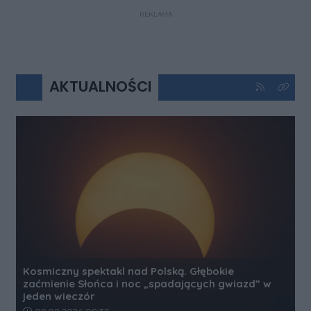
REKLAMA
AKTUALNOŚCI
Kliknij aby 
Kliknij
Kosmiczny spektakl nad Polską. Głębokie
zaćmienie Słońca i noc „spadających gwiazd” w
jeden wieczór
Data dodania artykułu: