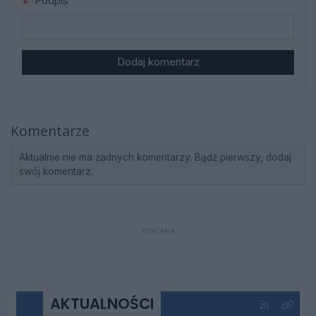
Podpis
Dodaj komentarz
Komentarze
Aktualnie nie ma żadnych komentarzy. Bądź pierwszy, dodaj
swój komentarz.
REKLAMA
AKTUALNOŚCI
Kliknij aby 
Kliknij