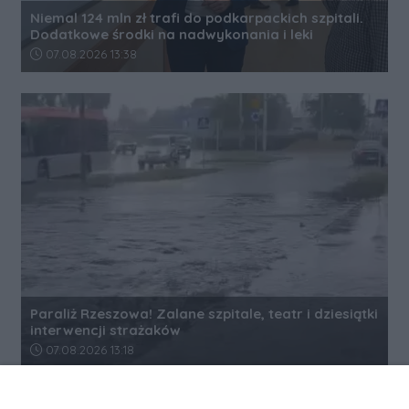
Niemal 124 mln zł trafi do podkarpackich szpitali.
Dodatkowe środki na nadwykonania i leki
Data dodania artykułu:
07.08.2026 13:38
Paraliż Rzeszowa! Zalane szpitale, teatr i dziesiątki
interwencji strażaków
Data dodania artykułu:
07.08.2026 13:18