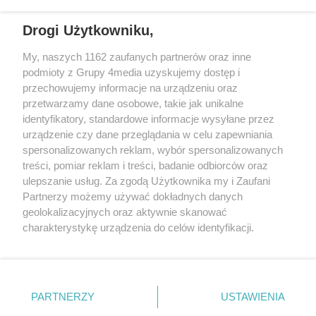
REKLAMA
Drogi Użytkowniku,
My, naszych 1162 zaufanych partnerów oraz inne
podmioty z Grupy 4media uzyskujemy dostęp i
przechowujemy informacje na urządzeniu oraz
przetwarzamy dane osobowe, takie jak unikalne
identyfikatory, standardowe informacje wysyłane przez
urządzenie czy dane przeglądania w celu zapewniania
spersonalizowanych reklam, wybór spersonalizowanych
Wydawcą
rzeszow-info.pl
jest:
treści, pomiar reklam i treści, badanie odbiorców oraz
FUNDACJA MEDIÓW NIEZALEŻNYCH LIBERTAS
ul. Kopernika 10, 35-002 Rzeszów
ulepszanie usług. Za zgodą Użytkownika my i Zaufani
Partnerzy możemy używać dokładnych danych
geolokalizacyjnych oraz aktywnie skanować
e-mail:
redakcja@rzeszow-info.pl
charakterystykę urządzenia do celów identyfikacji.
Ponieważ cenimy Twoją prywatność, prosimy o zgodę na
korzystanie z tych technologii poprzez kliknięcie
„Akceptuję”. Zgoda jest dobrowolna i zawsze możesz ją
Redakcja
Kontakt
Regulamin
Zasady dodawania i publikacji komentarzy
Patronaty
zmienić/wycofać klikając przycisk ustawień prywatności
PARTNERZY
USTAWIENIA
Polityka Prywatności
znajdujący się w lewym dolnym rogu strony
. Niektóre