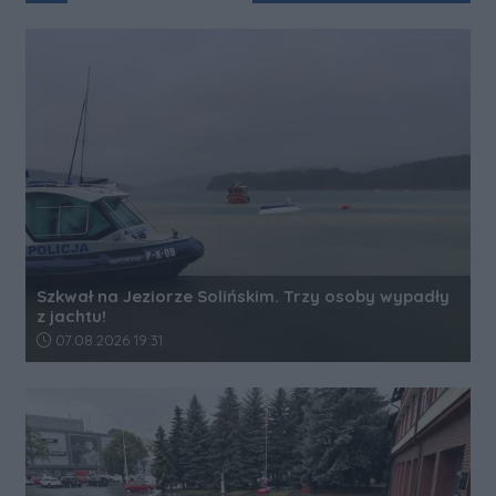
Szkwał na Jeziorze Solińskim. Trzy osoby wypadły
z jachtu!
Data dodania artykułu:
07.08.2026 19:31