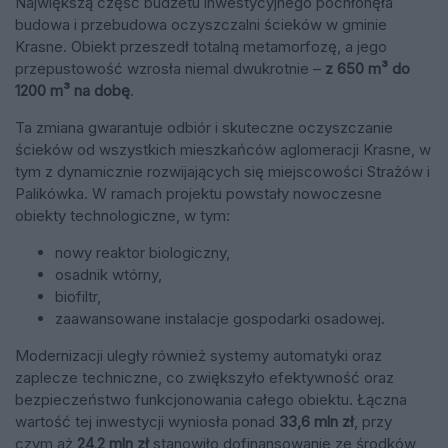
Największą część budżetu inwestycyjnego pochłonęła
budowa i przebudowa oczyszczalni ścieków w gminie
Krasne. Obiekt przeszedł totalną metamorfozę, a jego
przepustowość wzrosła niemal dwukrotnie –
z 650 m³ do
1200 m³ na dobę
.
Ta zmiana gwarantuje odbiór i skuteczne oczyszczanie
ścieków od wszystkich mieszkańców aglomeracji Krasne, w
tym z dynamicznie rozwijających się miejscowości Strażów i
Palikówka. W ramach projektu powstały nowoczesne
obiekty technologiczne, w tym:
nowy reaktor biologiczny,
osadnik wtórny,
biofiltr,
zaawansowane instalacje gospodarki osadowej.
Modernizacji uległy również systemy automatyki oraz
zaplecze techniczne, co zwiększyło efektywność oraz
bezpieczeństwo funkcjonowania całego obiektu. Łączna
wartość tej inwestycji wyniosła ponad
33,6 mln zł
, przy
czym aż
24,2 mln zł
stanowiło dofinansowanie ze środków