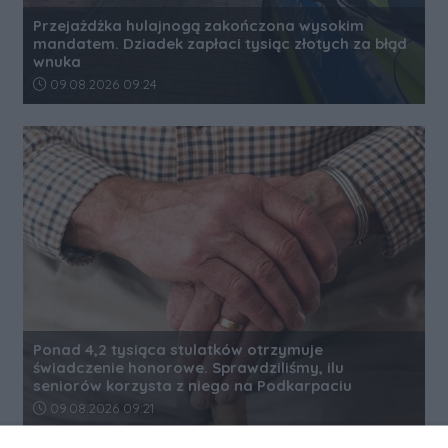
Przejażdżka hulajnogą zakończona wysokim
mandatem. Dziadek zapłaci tysiąc złotych za błąd
wnuka
Data dodania artykułu:
09.08.2026 09:24
Ponad 4,2 tysiąca stulatków otrzymuje
świadczenie honorowe. Sprawdziliśmy, ilu
seniorów korzysta z niego na Podkarpaciu
Data dodania artykułu:
09.08.2026 09:21