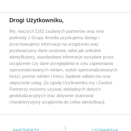
REKLAMA
Drogi Użytkowniku,
My, naszych 1162 zaufanych partnerów oraz inne
podmioty z Grupy 4media uzyskujemy dostęp i
przechowujemy informacje na urządzeniu oraz
przetwarzamy dane osobowe, takie jak unikalne
identyfikatory, standardowe informacje wysyłane przez
urządzenie czy dane przeglądania w celu zapewniania
spersonalizowanych reklam, wybór spersonalizowanych
Wydawcą
rzeszow-info.pl
jest:
treści, pomiar reklam i treści, badanie odbiorców oraz
FUNDACJA MEDIÓW NIEZALEŻNYCH LIBERTAS
ul. Kopernika 10, 35-002 Rzeszów
ulepszanie usług. Za zgodą Użytkownika my i Zaufani
Partnerzy możemy używać dokładnych danych
geolokalizacyjnych oraz aktywnie skanować
e-mail:
redakcja@rzeszow-info.pl
charakterystykę urządzenia do celów identyfikacji.
Ponieważ cenimy Twoją prywatność, prosimy o zgodę na
korzystanie z tych technologii poprzez kliknięcie
„Akceptuję”. Zgoda jest dobrowolna i zawsze możesz ją
Redakcja
Kontakt
Regulamin
Zasady dodawania i publikacji komentarzy
Patronaty
zmienić/wycofać klikając przycisk ustawień prywatności
PARTNERZY
USTAWIENIA