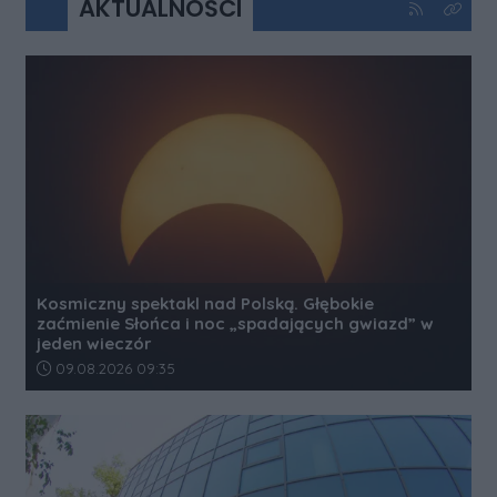
AKTUALNOŚCI
Kliknij aby 
Kliknij
Kosmiczny spektakl nad Polską. Głębokie
zaćmienie Słońca i noc „spadających gwiazd” w
jeden wieczór
Data dodania artykułu:
09.08.2026 09:35