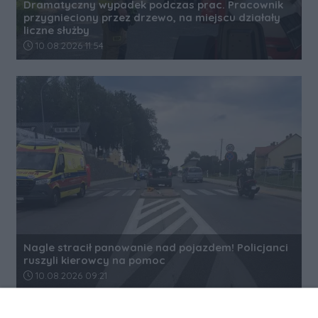
Dramatyczny wypadek podczas prac. Pracownik
przygnieciony przez drzewo, na miejscu działały
liczne służby
Data dodania artykułu:
10.08.2026 11:54
Nagle stracił panowanie nad pojazdem! Policjanci
ruszyli kierowcy na pomoc
Data dodania artykułu:
10.08.2026 09:21