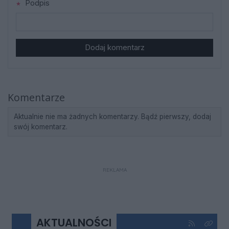
Podpis
Dodaj komentarz
Komentarze
Aktualnie nie ma żadnych komentarzy. Bądź pierwszy, dodaj
swój komentarz.
REKLAMA
AKTUALNOŚCI
Kliknij aby 
Kliknij