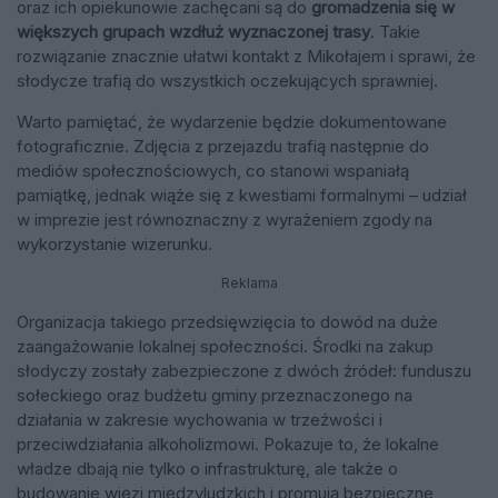
oraz ich opiekunowie zachęcani są do
gromadzenia się w
większych grupach wzdłuż wyznaczonej trasy
. Takie
rozwiązanie znacznie ułatwi kontakt z Mikołajem i sprawi, że
słodycze trafią do wszystkich oczekujących sprawniej.
Warto pamiętać, że wydarzenie będzie dokumentowane
fotograficznie. Zdjęcia z przejazdu trafią następnie do
mediów społecznościowych, co stanowi wspaniałą
pamiątkę, jednak wiąże się z kwestiami formalnymi – udział
w imprezie jest równoznaczny z wyrażeniem zgody na
wykorzystanie wizerunku.
Reklama
Organizacja takiego przedsięwzięcia to dowód na duże
zaangażowanie lokalnej społeczności. Środki na zakup
słodyczy zostały zabezpieczone z dwóch źródeł: funduszu
sołeckiego oraz budżetu gminy przeznaczonego na
działania w zakresie wychowania w trzeźwości i
przeciwdziałania alkoholizmowi. Pokazuje to, że lokalne
władze dbają nie tylko o infrastrukturę, ale także o
budowanie więzi międzyludzkich i promują bezpieczne