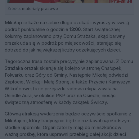
Źródło:
materiały prasowe
Mikołaj nie każe na siebie długo czekać i wyruszy w swoją
podróż punktualnie o godzinie
13:00
. Start świątecznej
kolumny zaplanowano przy Domu Strażaka, skąd barwny
orszak uda się w podróż po miejscowości, starając się
dotrzeć do jak największej liczby oczekujących dzieci.
Tegoroczna trasa została precyzyjnie zaplanowana. Z Domu
Strażaka orszak skieruje się kolejno w stronę Chałupek,
Folwarku oraz Góry od Gminy. Następnie Mikołaj odwiedzi
Zapłocie, Wielką i Małą Stronę, a także Przycie i Kamyszyn.
W końcowej fazie przejazdu radosna ekipa zawita na
Osiedle Aura, w okolice PKP oraz na Osiedle, niosąc
świąteczną atmosferę w każdy zakątek Świlczy.
Główną atrakcją wydarzenia będzie oczywiście spotkanie z
Mikołajem, który tradycyjnie będzie rozdawał najmłodszym
słodkie upominki. Organizatorzy mają do mieszkańców
ważną prośbę, która usprawni przebieg całej akcji: dzieci