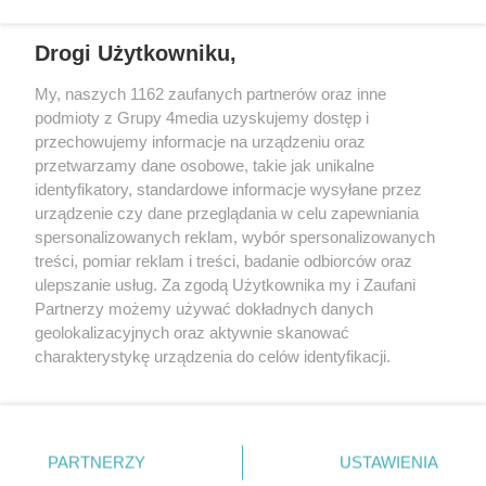
REKLAMA
Drogi Użytkowniku,
My, naszych 1162 zaufanych partnerów oraz inne
podmioty z Grupy 4media uzyskujemy dostęp i
przechowujemy informacje na urządzeniu oraz
przetwarzamy dane osobowe, takie jak unikalne
identyfikatory, standardowe informacje wysyłane przez
urządzenie czy dane przeglądania w celu zapewniania
spersonalizowanych reklam, wybór spersonalizowanych
Wydawcą
rzeszow-info.pl
jest:
treści, pomiar reklam i treści, badanie odbiorców oraz
FUNDACJA MEDIÓW NIEZALEŻNYCH LIBERTAS
ul. Kopernika 10, 35-002 Rzeszów
ulepszanie usług. Za zgodą Użytkownika my i Zaufani
Partnerzy możemy używać dokładnych danych
geolokalizacyjnych oraz aktywnie skanować
e-mail:
redakcja@rzeszow-info.pl
charakterystykę urządzenia do celów identyfikacji.
Ponieważ cenimy Twoją prywatność, prosimy o zgodę na
korzystanie z tych technologii poprzez kliknięcie
„Akceptuję”. Zgoda jest dobrowolna i zawsze możesz ją
Redakcja
Kontakt
Regulamin
Zasady dodawania i publikacji komentarzy
Patronaty
zmienić/wycofać klikając przycisk ustawień prywatności
PARTNERZY
USTAWIENIA
Polityka Prywatności
znajdujący się w lewym dolnym rogu strony
. Niektóre