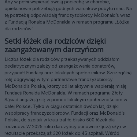
Aby w pełni wspierać swoją pociechę w chorobie,
opiekunowie potrzebują godnych warunków pobytu i snu. Na
tę potrzebę odpowiadają franczyzobiorcy McDonald’s wraz
z Fundacją Ronalda McDonalda w ramach programu „Łóżka
dla rodziców”.
Setki łóżek dla rodziców dzięki
zaangażowanym darczyńcom
Liczba łóżek dla rodziców przekazywanych oddziałom
pediatrycznym zależy od zaangażowania donatorów,
przyjaciół Fundacji oraz lokalnych społeczników. Szczególną
rolę odgrywają w tym partnerstwie franczyzobiorcy
McDonald’s Polska, którzy od lat aktywnie wspierają misję
Fundacji Ronalda McDonalda. W ramach programu Złoty
Sąsiad angażują się w pomoc lokalnym społecznościom w
całej Polsce. Tylko w ciągu ostatnich dwóch lat, dzięki
współpracy franczyzobiorców, Fundacji oraz McDonald’s
Polska, do szpitali w kraju trafiło blisko 600 łóżek dla
rodziców. W 2025 roku darczyńcy ponownie łączą siły i w
rezultacie przekażą aż 320 łóżek do 45 szpitali. Wśród