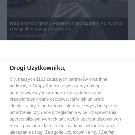
Nagle stracił panowanie nad pojazdem! Policjanci
ruszyli kierowcy na pomoc
Data dodania artykułu:
10.08.2026 09:21
REKLAMA
Drogi Użytkowniku,
My, naszych 1162 zaufanych partnerów oraz inne
podmioty z Grupy 4media uzyskujemy dostęp i
przechowujemy informacje na urządzeniu oraz
przetwarzamy dane osobowe, takie jak unikalne
identyfikatory, standardowe informacje wysyłane przez
urządzenie czy dane przeglądania w celu zapewniania
spersonalizowanych reklam, wybór spersonalizowanych
Wydawcą
rzeszow-info.pl
jest:
treści, pomiar reklam i treści, badanie odbiorców oraz
FUNDACJA MEDIÓW NIEZALEŻNYCH LIBERTAS
ul. Kopernika 10, 35-002 Rzeszów
ulepszanie usług. Za zgodą Użytkownika my i Zaufani