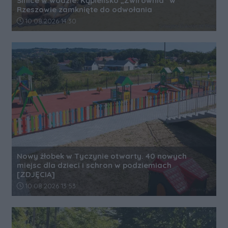
Sinice w wodzie. Kąpielisko „Żwirownia” w
Rzeszowie zamknięte do odwołania
Data dodania artykułu:
10.08.2026 14:30
Nowy żłobek w Tyczynie otwarty. 40 nowych
miejsc dla dzieci i schron w podziemiach
[ZDJĘCIA]
Data dodania artykułu:
10.08.2026 13:53