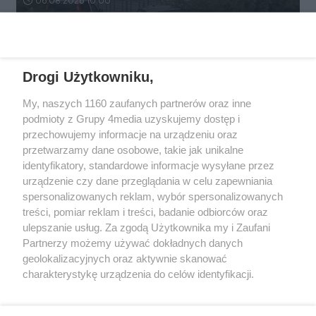
06.08.2026 10:00
REKLAMA
Drogi Użytkowniku,
My, naszych 1160 zaufanych partnerów oraz inne
podmioty z Grupy 4media uzyskujemy dostęp i
przechowujemy informacje na urządzeniu oraz
przetwarzamy dane osobowe, takie jak unikalne
identyfikatory, standardowe informacje wysyłane przez
urządzenie czy dane przeglądania w celu zapewniania
spersonalizowanych reklam, wybór spersonalizowanych
Wydawcą
rzeszow-info.pl
jest:
treści, pomiar reklam i treści, badanie odbiorców oraz
FUNDACJA MEDIÓW NIEZALEŻNYCH LIBERTAS
ul. Kopernika 10, 35-002 Rzeszów
ulepszanie usług. Za zgodą Użytkownika my i Zaufani
Partnerzy możemy używać dokładnych danych
geolokalizacyjnych oraz aktywnie skanować
e-mail:
redakcja@rzeszow-info.pl
charakterystykę urządzenia do celów identyfikacji.
Ponieważ cenimy Twoją prywatność, prosimy o zgodę na
korzystanie z tych technologii poprzez kliknięcie