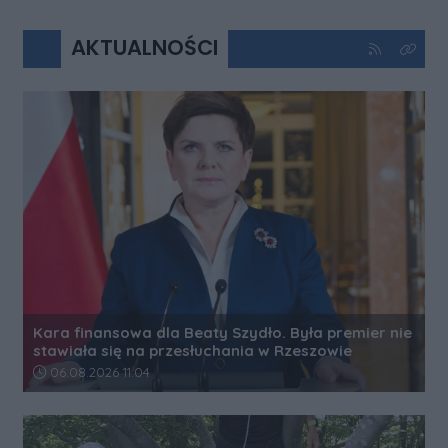
AKTUALNOŚCI
Kliknij aby 
Kliknij
Kara finansowa dla Beaty Szydło. Była premier nie
stawiała się na przesłuchania w Rzeszowie
Data dodania artykułu:
06.08.2026 11:04