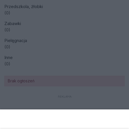
Przedszkola, żłobki
(0)
Zabawki
(0)
Pielęgnacja
(0)
Inne
(0)
Brak ogłoszeń
REKLAMA