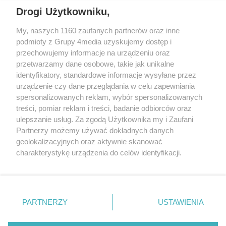
REKLAMA
Drogi Użytkowniku,
My, naszych 1160 zaufanych partnerów oraz inne
podmioty z Grupy 4media uzyskujemy dostęp i
przechowujemy informacje na urządzeniu oraz
przetwarzamy dane osobowe, takie jak unikalne
identyfikatory, standardowe informacje wysyłane przez
urządzenie czy dane przeglądania w celu zapewniania
spersonalizowanych reklam, wybór spersonalizowanych
Wydawcą
rzeszow-info.pl
jest:
treści, pomiar reklam i treści, badanie odbiorców oraz
FUNDACJA MEDIÓW NIEZALEŻNYCH LIBERTAS
ul. Kopernika 10, 35-002 Rzeszów
ulepszanie usług. Za zgodą Użytkownika my i Zaufani
Partnerzy możemy używać dokładnych danych
geolokalizacyjnych oraz aktywnie skanować
e-mail:
redakcja@rzeszow-info.pl
charakterystykę urządzenia do celów identyfikacji.
Ponieważ cenimy Twoją prywatność, prosimy o zgodę na
korzystanie z tych technologii poprzez kliknięcie
„Akceptuję”. Zgoda jest dobrowolna i zawsze możesz ją
Redakcja
Kontakt
Regulamin
Zasady dodawania i publikacji komentarzy
Patronaty
zmienić/wycofać klikając przycisk ustawień prywatności
PARTNERZY
USTAWIENIA
Polityka Prywatności
znajdujący się w lewym dolnym rogu strony
. Niektóre
rodzaje przetwarzania danych nie wymagają zgody