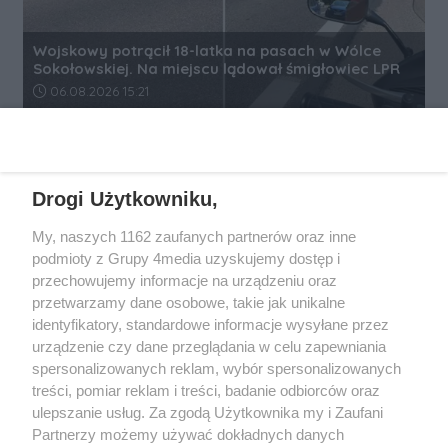
Wojskowy potrącił 18-latka na pasach w Wólce
Sokołowskiej. Na miejscu lądował śmigłowiec LPR
Data dodania artykułu:
06.08.2026 15:21
REKLAMA
Drogi Użytkowniku,
My, naszych 1162 zaufanych partnerów oraz inne
podmioty z Grupy 4media uzyskujemy dostęp i
przechowujemy informacje na urządzeniu oraz
przetwarzamy dane osobowe, takie jak unikalne
identyfikatory, standardowe informacje wysyłane przez
urządzenie czy dane przeglądania w celu zapewniania
spersonalizowanych reklam, wybór spersonalizowanych
Wydawcą
rzeszow-info.pl
jest:
treści, pomiar reklam i treści, badanie odbiorców oraz
FUNDACJA MEDIÓW NIEZALEŻNYCH LIBERTAS
ul. Kopernika 10, 35-002 Rzeszów
ulepszanie usług. Za zgodą Użytkownika my i Zaufani
Partnerzy możemy używać dokładnych danych