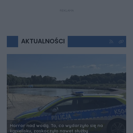
REKLAMA
AKTUALNOŚCI
Kliknij aby 
Kliknij
Horror nad wodą. To, co wydarzyło się na
kąpielisku, zaskoczyło nawet służby