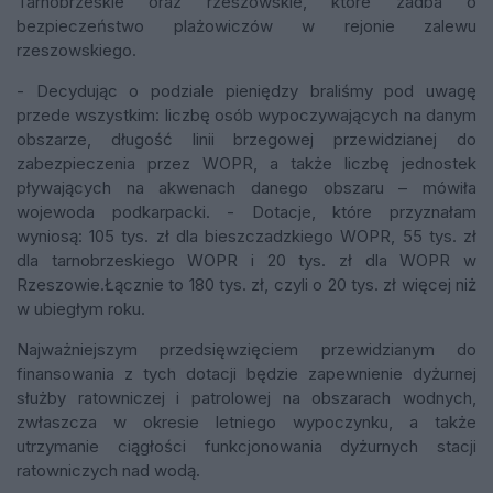
Tarnobrzeskie oraz rzeszowskie, które zadba o
bezpieczeństwo plażowiczów w rejonie zalewu
rzeszowskiego.
- Decydując o podziale pieniędzy braliśmy pod uwagę
przede wszystkim: liczbę osób wypoczywających na danym
obszarze, długość linii brzegowej przewidzianej do
zabezpieczenia przez WOPR, a także liczbę jednostek
pływających na akwenach danego obszaru – mówiła
wojewoda podkarpacki. - Dotacje, które przyznałam
wyniosą: 105 tys. zł dla bieszczadzkiego WOPR, 55 tys. zł
dla tarnobrzeskiego WOPR i 20 tys. zł dla WOPR w
Rzeszowie.Łącznie to 180 tys. zł, czyli o 20 tys. zł więcej niż
w ubiegłym roku.
Najważniejszym przedsięwzięciem przewidzianym do
finansowania z tych dotacji będzie zapewnienie dyżurnej
służby ratowniczej i patrolowej na obszarach wodnych,
zwłaszcza w okresie letniego wypoczynku, a także
utrzymanie ciągłości funkcjonowania dyżurnych stacji
ratowniczych nad wodą.