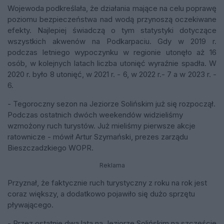
Wojewoda podkreślała, że działania mające na celu poprawę
poziomu bezpieczeństwa nad wodą przynoszą oczekiwane
efekty. Najlepiej świadczą o tym statystyki dotyczące
wszystkich akwenów na Podkarpaciu. Gdy w 2019 r.
podczas letniego wypoczynku w regionie utonęło aż 16
osób, w kolejnych latach liczba utonięć wyraźnie spadła. W
2020 r. było 8 utonięć, w 2021 r. - 6, w 2022 r.- 7 a w 2023 r. -
6.
- Tegoroczny sezon na Jeziorze Solińskim już się rozpoczął.
Podczas ostatnich dwóch weekendów widzieliśmy
wzmożony ruch turystów. Już mieliśmy pierwsze akcje
ratownicze - mówił Artur Szymański, prezes zarządu
Bieszczadzkiego WOPR.
Reklama
Przyznał, że faktycznie ruch turystyczny z roku na rok jest
coraz większy, a dodatkowo pojawiło się dużo sprzętu
pływającego.
- Przez ostatnie dwa lata na Jeziorze Solińskim na szczęście