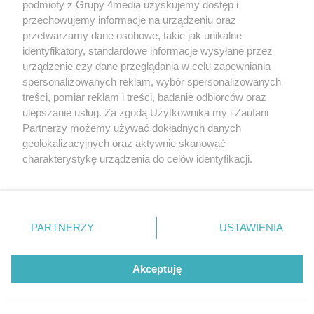
podmioty z Grupy 4media uzyskujemy dostęp i
przechowujemy informacje na urządzeniu oraz
przetwarzamy dane osobowe, takie jak unikalne
identyfikatory, standardowe informacje wysyłane przez
urządzenie czy dane przeglądania w celu zapewniania
spersonalizowanych reklam, wybór spersonalizowanych
Wydawcą
rzeszow-info.pl
jest:
treści, pomiar reklam i treści, badanie odbiorców oraz
FUNDACJA MEDIÓW NIEZALEŻNYCH LIBERTAS
ul. Kopernika 10, 35-002 Rzeszów
ulepszanie usług. Za zgodą Użytkownika my i Zaufani
Partnerzy możemy używać dokładnych danych
geolokalizacyjnych oraz aktywnie skanować
e-mail:
redakcja@rzeszow-info.pl
charakterystykę urządzenia do celów identyfikacji.
Ponieważ cenimy Twoją prywatność, prosimy o zgodę na
korzystanie z tych technologii poprzez kliknięcie
„Akceptuję”. Zgoda jest dobrowolna i zawsze możesz ją
Redakcja
Kontakt
Regulamin
Zasady dodawania i publikacji komentarzy
Patronaty
zmienić/wycofać klikając przycisk ustawień prywatności
PARTNERZY
USTAWIENIA
Polityka Prywatności
znajdujący się w lewym dolnym rogu strony
. Niektóre
rodzaje przetwarzania danych nie wymagają zgody
użytkownika, ale masz prawo sprzeciwić się takiemu
Akceptuję
przetwarzaniu. Preferencje będą miały zastosowania tylko
na tej witrynie.
CMS portalu
przygotowany przez