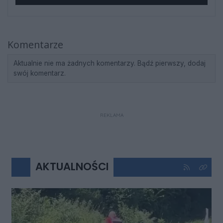
Komentarze
Aktualnie nie ma żadnych komentarzy. Bądź pierwszy, dodaj
swój komentarz.
REKLAMA
AKTUALNOŚCI
Kliknij aby 
Kliknij