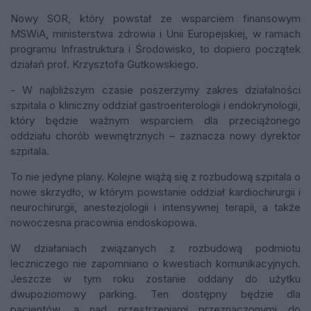
Nowy SOR, który powstał ze wsparciem finansowym
MSWiA, ministerstwa zdrowia i Unii Europejskiej, w ramach
programu Infrastruktura i Środowisko, to dopiero początek
działań prof. Krzysztofa Gutkowskiego.
- W najbliższym czasie poszerzymy zakres działalności
szpitala o kliniczny oddział gastroenterologii i endokrynologii,
który będzie ważnym wsparciem dla przeciążonego
oddziału chorób wewnętrznych – zaznacza nowy dyrektor
szpitala.
To nie jedyne plany. Kolejne wiążą się z rozbudową szpitala o
nowe skrzydło, w którym powstanie oddział kardiochirurgii i
neurochirurgii, anestezjologii i intensywnej terapii, a także
nowoczesna pracownia endoskopowa.
W działaniach związanych z rozbudową podmiotu
leczniczego nie zapomniano o kwestiach komunikacyjnych.
Jeszcze w tym roku zostanie oddany do użytku
dwupoziomowy parking. Ten dostępny będzie dla
pacjentów, a nad przestrzeniami przeznaczonymi do