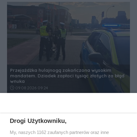
Przejażdżka hulajnogą zakończona wysokim
mandatem. Dziadek zapłaci tysiąc złotych za błąd
wnuka
Data dodania artykułu:
09.08.2026 09:24
REKLAMA
Drogi Użytkowniku,
My, naszych 1162 zaufanych partnerów oraz inne