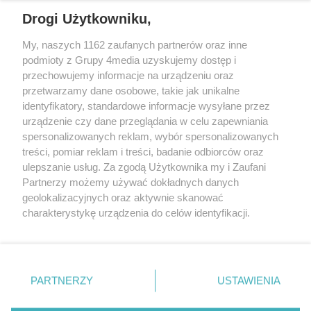
REKLAMA
Drogi Użytkowniku,
My, naszych 1162 zaufanych partnerów oraz inne
podmioty z Grupy 4media uzyskujemy dostęp i
przechowujemy informacje na urządzeniu oraz
przetwarzamy dane osobowe, takie jak unikalne
identyfikatory, standardowe informacje wysyłane przez
urządzenie czy dane przeglądania w celu zapewniania
spersonalizowanych reklam, wybór spersonalizowanych
Wydawcą
rzeszow-info.pl
jest:
treści, pomiar reklam i treści, badanie odbiorców oraz
FUNDACJA MEDIÓW NIEZALEŻNYCH LIBERTAS
ul. Kopernika 10, 35-002 Rzeszów
ulepszanie usług. Za zgodą Użytkownika my i Zaufani
Partnerzy możemy używać dokładnych danych
geolokalizacyjnych oraz aktywnie skanować
e-mail:
redakcja@rzeszow-info.pl
charakterystykę urządzenia do celów identyfikacji.
Ponieważ cenimy Twoją prywatność, prosimy o zgodę na
korzystanie z tych technologii poprzez kliknięcie
„Akceptuję”. Zgoda jest dobrowolna i zawsze możesz ją
Redakcja
Kontakt
Regulamin
Zasady dodawania i publikacji komentarzy
Patronaty
zmienić/wycofać klikając przycisk ustawień prywatności
PARTNERZY
USTAWIENIA
Polityka Prywatności
znajdujący się w lewym dolnym rogu strony
. Niektóre
rodzaje przetwarzania danych nie wymagają zgody