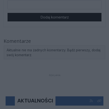
Dodaj komentarz
Komentarze
Aktualnie nie ma żadnych komentarzy. Bądź pierwszy, dodaj
swój komentarz.
REKLAMA
AKTUALNOŚCI
Kliknij aby 
Kliknij