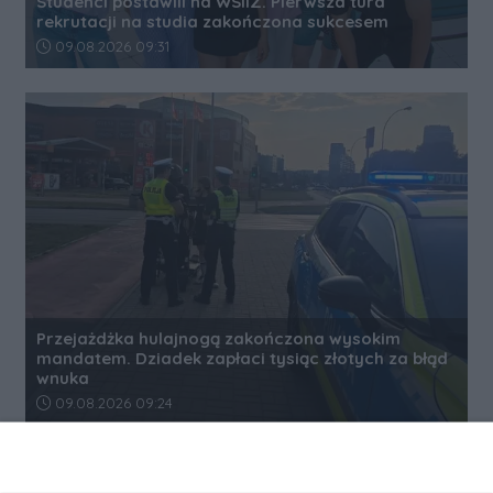
Studenci postawili na WSIiZ. Pierwsza tura
rekrutacji na studia zakończona sukcesem
Data dodania artykułu:
09.08.2026 09:31
Przejażdżka hulajnogą zakończona wysokim
mandatem. Dziadek zapłaci tysiąc złotych za błąd
wnuka
Data dodania artykułu:
09.08.2026 09:24