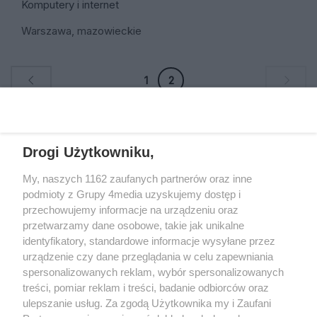
Komputery i internet
Warszawa, mazowieckie
1
2
REKLAMA
Drogi Użytkowniku,
My, naszych 1162 zaufanych partnerów oraz inne
podmioty z Grupy 4media uzyskujemy dostęp i
przechowujemy informacje na urządzeniu oraz
przetwarzamy dane osobowe, takie jak unikalne
identyfikatory, standardowe informacje wysyłane przez
urządzenie czy dane przeglądania w celu zapewniania
spersonalizowanych reklam, wybór spersonalizowanych
Wydawcą
rzeszow-info.pl
jest:
treści, pomiar reklam i treści, badanie odbiorców oraz
FUNDACJA MEDIÓW NIEZALEŻNYCH LIBERTAS
ul. Kopernika 10, 35-002 Rzeszów
ulepszanie usług. Za zgodą Użytkownika my i Zaufani